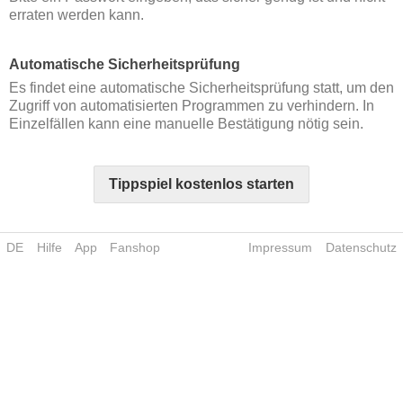
erraten werden kann.
Automatische Sicherheitsprüfung
Es findet eine automatische Sicherheitsprüfung statt, um den
Zugriff von automatisierten Programmen zu verhindern. In
Einzelfällen kann eine manuelle Bestätigung nötig sein.
Tippspiel kostenlos starten
DE
Hilfe
App
Fanshop
Impressum
Datenschutz