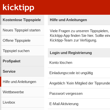
Kostenlose Tippspiele
Hilfe und Anleitungen
Neues Tippspiel starten
Viele Fragen zu unseren Tippspielen
Kicktipp App finden Sie hier. Sollte e
Kicktipp-Team zur Verfügung.
Offene Tippspiele
Tippspiel suchen
Login und Registrierung
Profipaket
Konto löschen
Service
Einladungscode ist ungültig
Hilfe und Anleitungen
Angeblich 'Kein Mitglied der Tipprunde
Wettbewerbe
Passwort vergessen
Livebox
E-Mail Aktivierung