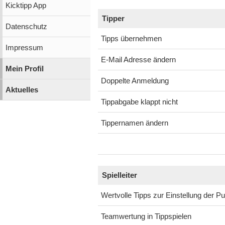
Kicktipp App
Tipper
Datenschutz
Tipps übernehmen
Impressum
E-Mail Adresse ändern
Mein Profil
Doppelte Anmeldung
Aktuelles
Tippabgabe klappt nicht
Tippernamen ändern
Spielleiter
Wertvolle Tipps zur Einstellung der P
Teamwertung in Tippspielen