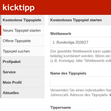
Kostenlose Tippspiele
Kostenloses Tippspiel starten
Neues Tippspiel starten
Wettbewerb
Offene Tippspiele
1. Bundesliga 2026/27
Tippspiel suchen
Der gewählte Wettbewerb kann später
beliebig kombiniert werden. Wenn ein 
(z.B. Kreisliga), bitte "Wettbewerb se
Profipaket
Service
Name des Tippspiels
Mein Profil
Verwenden Sie einen individuellen 
Aktuelles
Jahreszahl. Adresse des Tippspiels:
Tippername