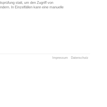
tsprüfung statt, um den Zugriff von
dern. In Einzelfällen kann eine manuelle
Impressum
Datenschutz