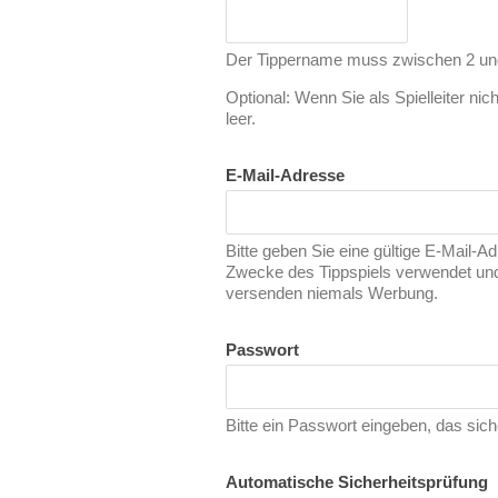
Der Tippername muss zwischen 2 und
Optional: Wenn Sie als Spielleiter ni
leer.
E-Mail-Adresse
Bitte geben Sie eine gültige E-Mail-A
Zwecke des Tippspiels verwendet und 
versenden niemals Werbung.
Passwort
Bitte ein Passwort eingeben, das sich
Automatische Sicherheitsprüfung