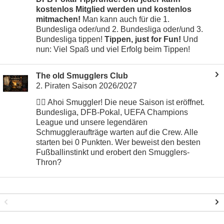
kostenlos Mitglied werden und kostenlos
mitmachen!
Man kann auch für die 1.
Bundesliga oder/und 2. Bundesliga oder/und 3.
Bundesliga tippen!
Tippen, just for Fun!
Und
nun: Viel Spaß und viel Erfolg beim Tippen!
The old Smugglers Club
2. Piraten Saison 2026/2027
🏴‍☠️ Ahoi Smuggler! Die neue Saison ist eröffnet.
Bundesliga, DFB-Pokal, UEFA Champions
League und unsere legendären
Schmuggleraufträge warten auf die Crew. Alle
starten bei 0 Punkten. Wer beweist den besten
Fußballinstinkt und erobert den Smugglers-
Thron?