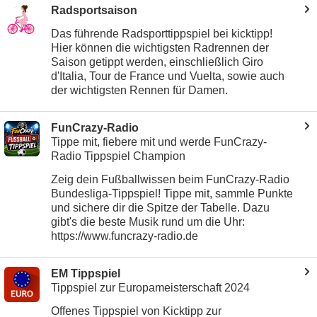
Radsportsaison
Das führende Radsporttippspiel bei kicktipp!
Hier können die wichtigsten Radrennen der
Saison getippt werden, einschließlich Giro
d'Italia, Tour de France und Vuelta, sowie auch
der wichtigsten Rennen für Damen.
FunCrazy-Radio
Tippe mit, fiebere mit und werde FunCrazy-
Radio Tippspiel Champion
Zeig dein Fußballwissen beim FunCrazy-Radio
Bundesliga-Tippspiel! Tippe mit, sammle Punkte
und sichere dir die Spitze der Tabelle. Dazu
gibt's die beste Musik rund um die Uhr:
https://www.funcrazy-radio.de
EM Tippspiel
Tippspiel zur Europameisterschaft 2024
Offenes Tippspiel von Kicktipp zur