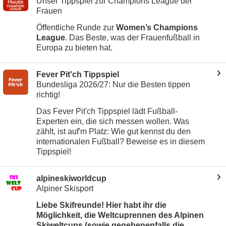
Unser Tippspiel zur Champions League der
Frauen
Öffentliche Runde zur
Women’s Champions
League
. Das Beste, was der Frauenfußball in
Europa zu bieten hat.
Fever Pit'ch Tippspiel
Bundesliga 2026/27: Nur die Besten tippen
richtig!
Das Fever Pit'ch Tippspiel lädt Fußball-
Experten ein, die sich messen wollen. Was
zählt, ist auf'm Platz: Wie gut kennst du den
internationalen Fußball? Beweise es in diesem
Tippspiel!
alpineskiworldcup
Alpiner Skisport
Liebe Skifreunde!
Hier habt ihr die
Möglichkeit, die Weltcuprennen des Alpinen
Skiweltcups (sowie gegebenenfalls die