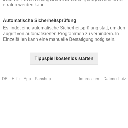
erraten werden kann.
Automatische Sicherheitsprüfung
Es findet eine automatische Sicherheitsprüfung statt, um den
Zugriff von automatisierten Programmen zu verhindern. In
Einzelfällen kann eine manuelle Bestätigung nötig sein.
Tippspiel kostenlos starten
DE
Hilfe
App
Fanshop
Impressum
Datenschutz