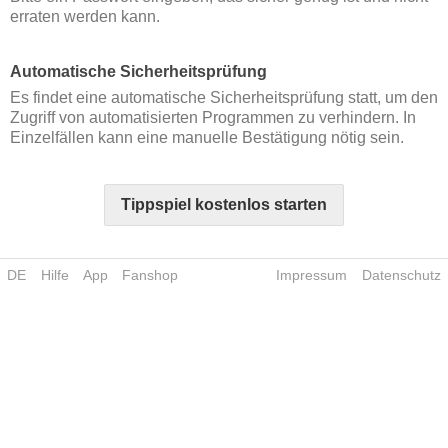
erraten werden kann.
Automatische Sicherheitsprüfung
Es findet eine automatische Sicherheitsprüfung statt, um den
Zugriff von automatisierten Programmen zu verhindern. In
Einzelfällen kann eine manuelle Bestätigung nötig sein.
Tippspiel kostenlos starten
DE
Hilfe
App
Fanshop
Impressum
Datenschutz