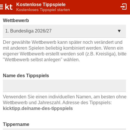
Kostenlose Tippspiele
Kostenloses Tippspiel starten
Wettbewerb
1. Bundesliga 2026/27
Der gewählte Wettbewerb kann später noch verändert und
mit anderen Spielen beliebig kombiniert werden. Wenn ein
eigener Wettbewerb erstellt werden soll (z.B. Kreisliga), bitte
"Wettbewerb selbst anlegen" wählen.
Name des Tippspiels
Verwenden Sie einen individuellen Namen, am besten ohne
Wettbewerb und Jahreszahl. Adresse des Tippspiels:
kicktipp.de/name-des-tippspiels
Tippername