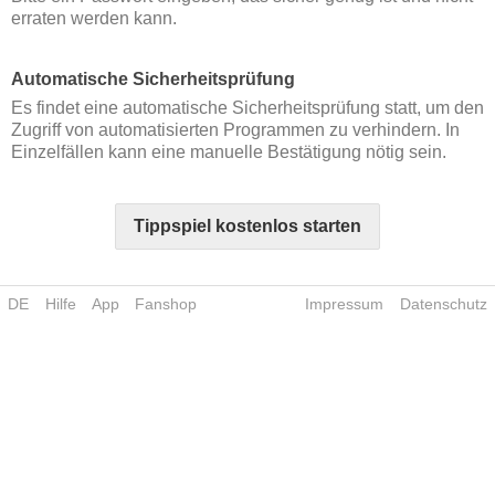
erraten werden kann.
Automatische Sicherheitsprüfung
Es findet eine automatische Sicherheitsprüfung statt, um den
Zugriff von automatisierten Programmen zu verhindern. In
Einzelfällen kann eine manuelle Bestätigung nötig sein.
Tippspiel kostenlos starten
DE
Hilfe
App
Fanshop
Impressum
Datenschutz