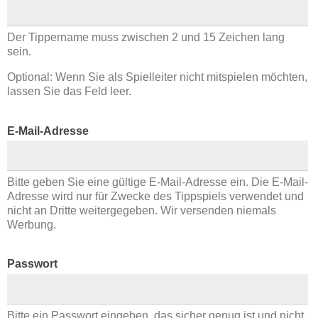
Der Tippername muss zwischen 2 und 15 Zeichen lang
sein.
Optional: Wenn Sie als Spielleiter nicht mitspielen möchten,
lassen Sie das Feld leer.
E-Mail-Adresse
Bitte geben Sie eine gültige E-Mail-Adresse ein. Die E-Mail-
Adresse wird nur für Zwecke des Tippspiels verwendet und
nicht an Dritte weitergegeben. Wir versenden niemals
Werbung.
Passwort
Bitte ein Passwort eingeben, das sicher genug ist und nicht