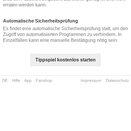
erraten werden kann.
Automatische Sicherheitsprüfung
Es findet eine automatische Sicherheitsprüfung statt, um den
Zugriff von automatisierten Programmen zu verhindern. In
Einzelfällen kann eine manuelle Bestätigung nötig sein.
Tippspiel kostenlos starten
DE
Hilfe
App
Fanshop
Impressum
Datenschutz