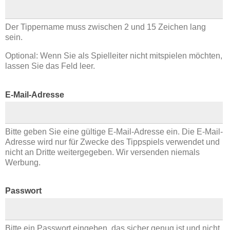
Der Tippername muss zwischen 2 und 15 Zeichen lang
sein.
Optional: Wenn Sie als Spielleiter nicht mitspielen möchten,
lassen Sie das Feld leer.
E-Mail-Adresse
Bitte geben Sie eine gültige E-Mail-Adresse ein. Die E-Mail-
Adresse wird nur für Zwecke des Tippspiels verwendet und
nicht an Dritte weitergegeben. Wir versenden niemals
Werbung.
Passwort
Bitte ein Passwort eingeben, das sicher genug ist und nicht