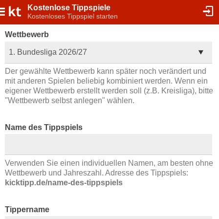
Kostenlose Tippspiele
Kostenloses Tippspiel starten
Wettbewerb
1. Bundesliga 2026/27
Der gewählte Wettbewerb kann später noch verändert und
mit anderen Spielen beliebig kombiniert werden. Wenn ein
eigener Wettbewerb erstellt werden soll (z.B. Kreisliga), bitte
"Wettbewerb selbst anlegen" wählen.
Name des Tippspiels
Verwenden Sie einen individuellen Namen, am besten ohne
Wettbewerb und Jahreszahl. Adresse des Tippspiels:
kicktipp.de/name-des-tippspiels
Tippername