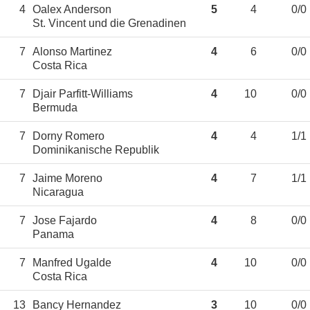
4
Oalex Anderson
5
4
0/0
St. Vincent und die Grenadinen
7
Alonso Martinez
4
6
0/0
Costa Rica
7
Djair Parfitt-Williams
4
10
0/0
Bermuda
7
Dorny Romero
4
4
1/1
Dominikanische Republik
7
Jaime Moreno
4
7
1/1
Nicaragua
7
Jose Fajardo
4
8
0/0
Panama
7
Manfred Ugalde
4
10
0/0
Costa Rica
13
Bancy Hernandez
3
10
0/0