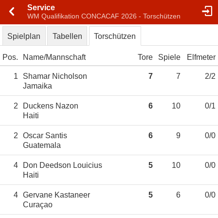
Service
WM Qualifikation CONCACAF 2026 - Torschützen
Spielplan
Tabellen
Torschützen
Pos.
Name
Mannschaft
Tore
Spiele
Elfmeter
1
Shamar Nicholson
7
7
2/2
Jamaika
2
Duckens Nazon
6
10
0/1
Haiti
2
Oscar Santis
6
9
0/0
Guatemala
4
Don Deedson Louicius
5
10
0/0
Haiti
4
Gervane Kastaneer
5
6
0/0
Curaçao