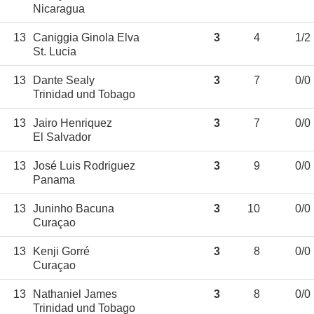
Nicaragua
13
Caniggia Ginola Elva
3
4
1/2
St. Lucia
13
Dante Sealy
3
7
0/0
Trinidad und Tobago
13
Jairo Henriquez
3
7
0/0
El Salvador
13
José Luis Rodriguez
3
9
0/0
Panama
13
Juninho Bacuna
3
10
0/0
Curaçao
13
Kenji Gorré
3
8
0/0
Curaçao
13
Nathaniel James
3
8
0/0
Trinidad und Tobago