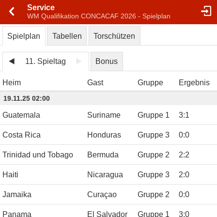
Service
WM Qualifikation CONCACAF 2026 - Spielplan
Spielplan
Tabellen
Torschützen
11. Spieltag
Bonus
Heim
Gast
Gruppe
Ergebnis
19.11.25 02:00
Guatemala
Suriname
Gruppe 1
3
:
1
Costa Rica
Honduras
Gruppe 3
0
:
0
Trinidad und Tobago
Bermuda
Gruppe 2
2
:
2
Haiti
Nicaragua
Gruppe 3
2
:
0
Jamaika
Curaçao
Gruppe 2
0
:
0
Panama
El Salvador
Gruppe 1
3
:
0