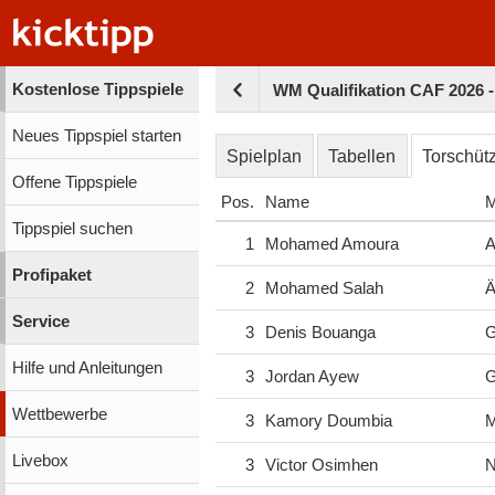
Kostenlose Tippspiele
WM Qualifikation CAF 2026 
Neues Tippspiel starten
Spielplan
Tabellen
Torschüt
Offene Tippspiele
Pos.
Name
M
Tippspiel suchen
1
Mohamed Amoura
A
Profipaket
2
Mohamed Salah
Ä
Service
3
Denis Bouanga
G
Hilfe und Anleitungen
3
Jordan Ayew
G
Wettbewerbe
3
Kamory Doumbia
M
Livebox
3
Victor Osimhen
N