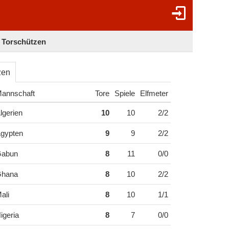
- Torschützen
zen
annschaft
Tore
Spiele
Elfmeter
lgerien
10
10
2/2
gypten
9
9
2/2
abun
8
11
0/0
hana
8
10
2/2
ali
8
10
1/1
igeria
8
7
0/0