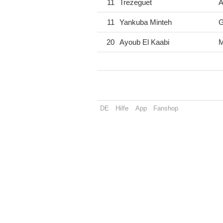
11
Trezeguet
Ä
11
Yankuba Minteh
G
20
Ayoub El Kaabi
M
DE
Hilfe
App
Fanshop