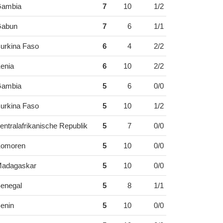
ambia
7
10
1/2
abun
7
6
1/1
urkina Faso
6
4
2/2
enia
6
10
2/2
ambia
5
6
0/0
urkina Faso
5
10
1/2
entralafrikanische Republik
5
7
0/0
omoren
5
10
0/0
adagaskar
5
10
0/0
enegal
5
8
1/1
enin
5
10
0/0