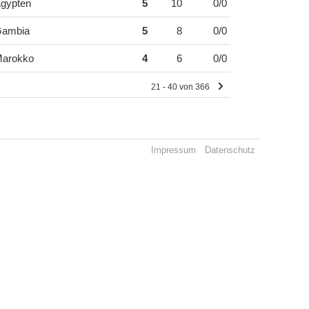
gypten
5
10
0/0
ambia
5
8
0/0
arokko
4
6
0/0
21 - 40 von 366
Impressum
Datenschutz