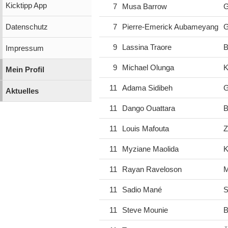
Kicktipp App
7
Musa Barrow
G
Datenschutz
7
Pierre-Emerick Aubameyang
G
9
Lassina Traore
B
Impressum
9
Michael Olunga
K
Mein Profil
11
Adama Sidibeh
G
Aktuelles
11
Dango Ouattara
B
11
Louis Mafouta
Z
11
Myziane Maolida
K
11
Rayan Raveloson
M
11
Sadio Mané
S
11
Steve Mounie
B