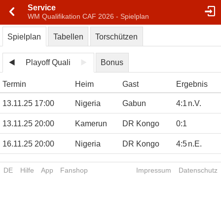
Service
WM Qualifikation CAF 2026 - Spielplan
Spielplan
Tabellen
Torschützen
Playoff Quali
Bonus
Termin
Heim
Gast
Ergebnis
13.11.25 17:00
Nigeria
Gabun
4
:
1
n.V.
13.11.25 20:00
Kamerun
DR Kongo
0
:
1
16.11.25 20:00
Nigeria
DR Kongo
4
:
5
n.E.
DE
Hilfe
App
Fanshop
Impressum
Datenschutz