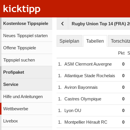
Kostenlose Tippspiele
Rugby Union Top 14 (FRA) 20
Neues Tippspiel starten
Spielplan
Tabellen
Torschüt
Offene Tippspiele
Pkt
S
Tippspiel suchen
1.
ASM Clermont Auvergne
0
Profipaket
1.
Atlantique Stade Rochelais
0
Service
1.
Aviron Bayonnais
0
Hilfe und Anleitungen
1.
Castres Olympique
0
Wettbewerbe
1.
Lyon OU
0
Livebox
1.
Montpellier Hérault RC
0