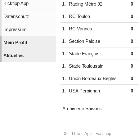
Kicktipp App
1.
Racing Métro 92
0
Datenschutz
1.
RC Toulon
0
1.
RC Vannes
0
Impressum
1.
Section Paloise
0
Mein Profil
1.
Stade Français
0
Aktuelles
1.
Stade Toulousain
0
1.
Union Bordeaux Bègles
0
1.
USA Perpignan
0
Archivierte Saisons
DE
Hilfe
App
Fanshop