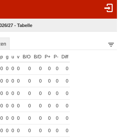
26/27 - Tabelle
zen
p
g
u
v
B/O
B/D
P+
P-
Diff
0
0
0
0
0
0
0
0
0
0
0
0
0
0
0
0
0
0
0
0
0
0
0
0
0
0
0
0
0
0
0
0
0
0
0
0
0
0
0
0
0
0
0
0
0
0
0
0
0
0
0
0
0
0