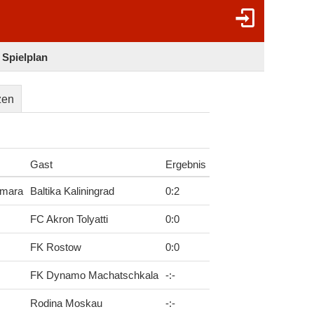
 Spielplan
zen
Gast
Ergebnis
amara
Baltika Kaliningrad
0
:
2
FC Akron Tolyatti
0
:
0
FK Rostow
0
:
0
FK Dynamo Machatschkala
-
:
-
Rodina Moskau
-
:
-