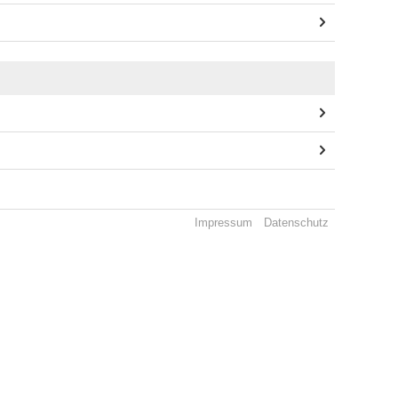
Impressum
Datenschutz