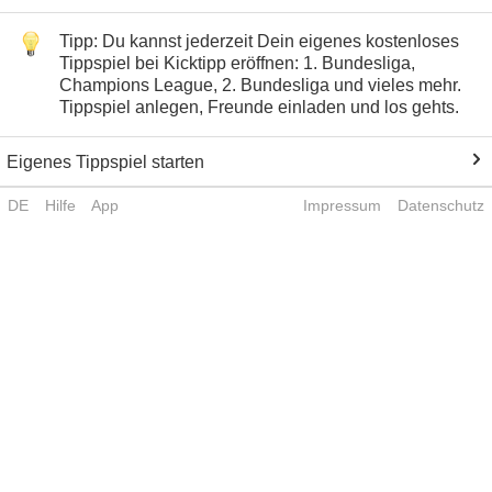
Tipp: Du kannst jederzeit Dein eigenes kostenloses
Tippspiel bei Kicktipp eröffnen: 1. Bundesliga,
Champions League, 2. Bundesliga und vieles mehr.
Tippspiel anlegen, Freunde einladen und los gehts.
Eigenes Tippspiel starten
DE
Hilfe
App
Impressum
Datenschutz