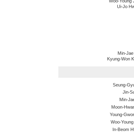
Woo-Young 
Ui-Jo H
Min-Jae
Kyung-Won 
Seung-Gy
Jin-S
Min-Ja
Moon-Hwan
Young-Gwo
Woo-Young
In-Beom 