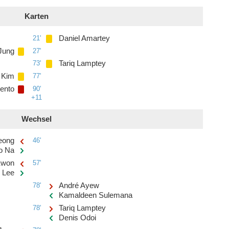
Karten
21'
Daniel Amartey
Jung
27'
73'
Tariq Lamptey
 Kim
77'
ento
90'
+11
Wechsel
eong
46'
o Na
Kwon
57'
 Lee
78'
André Ayew
Kamaldeen Sulemana
78'
Tariq Lamptey
Denis Odoi