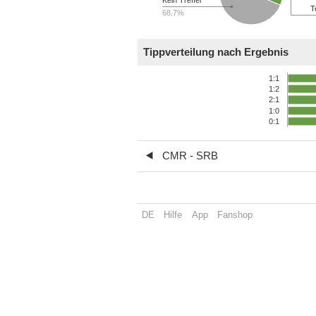
T
68.7%
Tippverteilung nach Ergebnis
1:1
1:2
2:1
1:0
0:1
CMR - SRB
DE
Hilfe
App
Fanshop