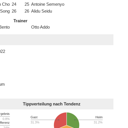
n Cho
24
25
Antoine Semenyo
 Song
26
26
Alidu Seidu
Trainer
Bento
Otto Addo
022
ium
Tippverteilung nach Tendenz
rgebnis
Gast
Heim
0.8%
31.3%
31.2%
fferenz
24%