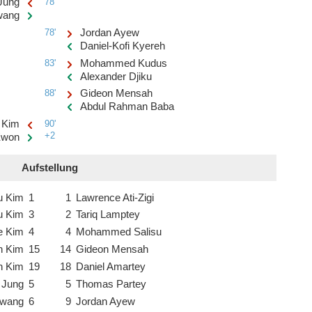
Jung
78'
wang
78'
Jordan Ayew
Daniel-Kofi Kyereh
83'
Mohammed Kudus
Alexander Djiku
88'
Gideon Mensah
Abdul Rahman Baba
 Kim
90'
+2
Kwon
Aufstellung
u Kim
1
1
Lawrence Ati-Zigi
u Kim
3
2
Tariq Lamptey
e Kim
4
4
Mohammed Salisu
 Kim
15
14
Gideon Mensah
n Kim
19
18
Daniel Amartey
 Jung
5
5
Thomas Partey
Hwang
6
9
Jordan Ayew