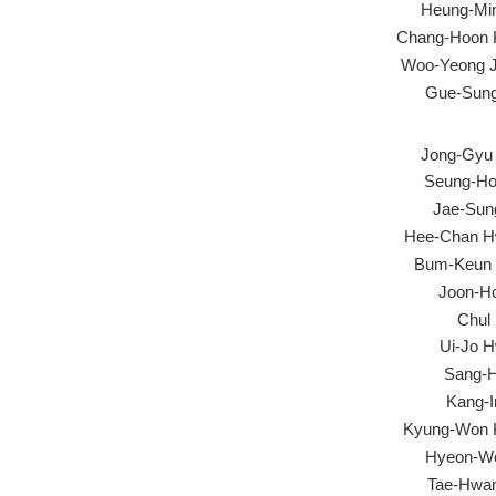
Heung-Mi
Chang-Hoon
Woo-Yeong 
Gue-Sun
Jong-Gyu
Seung-Ho
Jae-Sun
Hee-Chan 
Bum-Keun
Joon-H
Chul
Ui-Jo 
Sang-
Kang-I
Kyung-Won
Hyeon-W
Tae-Hwa