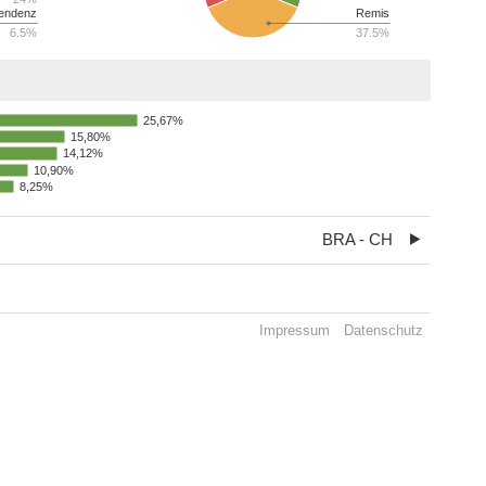
endenz
Remis
6.5%
37.5%
25,67%
15,80%
14,12%
10,90%
8,25%
BRA - CH
Impressum
Datenschutz