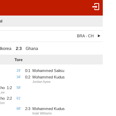
el
BRA - CH
dkorea
2
:
3
Ghana
Tore
24'
0
:
1
Mohammed Salisu
34'
0
:
2
Mohammed Kudus
Jordan Ayew
Cho
1
:
2
58'
 Lee
Cho
2
:
2
61'
 Kim
68'
2
:
3
Mohammed Kudus
Inaki Williams