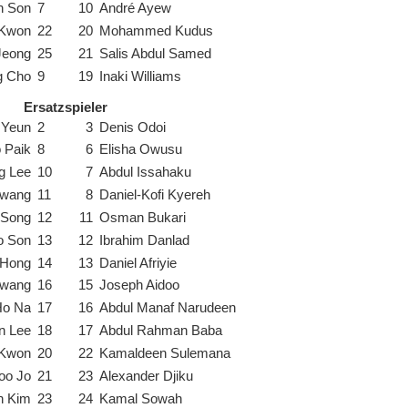
n Son
7
10
André Ayew
 Kwon
22
20
Mohammed Kudus
Jeong
25
21
Salis Abdul Samed
g Cho
9
19
Inaki Williams
Ersatzspieler
 Yeun
2
3
Denis Odoi
 Paik
8
6
Elisha Owusu
g Lee
10
7
Abdul Issahaku
Hwang
11
8
Daniel-Kofi Kyereh
 Song
12
11
Osman Bukari
o Son
13
12
Ibrahim Danlad
 Hong
14
13
Daniel Afriyie
Hwang
16
15
Joseph Aidoo
Ho Na
17
16
Abdul Manaf Narudeen
n Lee
18
17
Abdul Rahman Baba
 Kwon
20
22
Kamaldeen Sulemana
oo Jo
21
23
Alexander Djiku
n Kim
23
24
Kamal Sowah