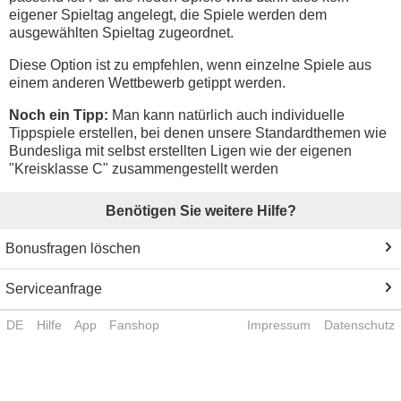
eigener Spieltag angelegt, die Spiele werden dem
ausgewählten Spieltag zugeordnet.
Diese Option ist zu empfehlen, wenn einzelne Spiele aus
einem anderen Wettbewerb getippt werden.
Noch ein Tipp:
Man kann natürlich auch individuelle
Tippspiele erstellen, bei denen unsere Standardthemen wie
Bundesliga mit selbst erstellten Ligen wie der eigenen
"Kreisklasse C" zusammengestellt werden
Benötigen Sie weitere Hilfe?
Bonusfragen löschen
Serviceanfrage
DE
Hilfe
App
Fanshop
Impressum
Datenschutz