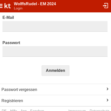
WolffsRudel - EM 2024
Login
E-Mail
Passwort
Anmelden
Passwort vergessen
Registrieren
DE
Hilfe
App
Fanshop
Impressum
Datenschutz