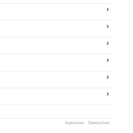
Impressum
Datenschutz