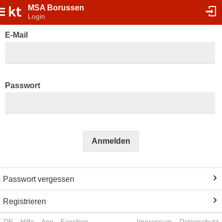
MSA Borussen
Login
E-Mail
Passwort
Anmelden
Passwort vergessen
Registrieren
DE
Hilfe
App
Fanshop
Impressum
Datenschutz