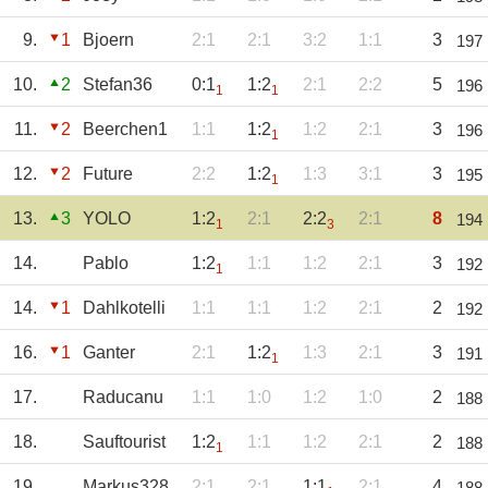
9.
1
Bjoern
2:1
2:1
3:2
1:1
3
197
10.
2
Stefan36
0:1
1:2
2:1
2:2
5
196
1
1
11.
2
Beerchen1
1:1
1:2
1:2
2:1
3
196
1
12.
2
Future
2:2
1:2
1:3
3:1
3
195
1
13.
3
YOLO
1:2
2:1
2:2
2:1
8
194
1
3
14.
Pablo
1:2
1:1
1:2
2:1
3
192
1
14.
1
Dahlkotelli
1:1
1:1
1:2
2:1
2
192
16.
1
Ganter
2:1
1:2
1:3
2:1
3
191
1
17.
Raducanu
1:1
1:0
1:2
1:0
2
188
18.
Sauftourist
1:2
1:1
1:2
2:1
2
188
1
19.
Markus328
2:1
2:1
1:1
2:1
4
188