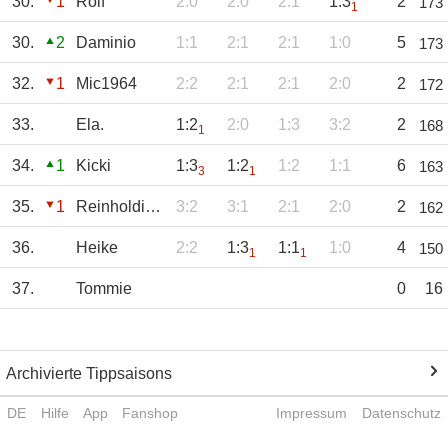
30.
1
Rolf
2:0
2:0
2:1
1:3
2
173
1
30.
2
Daminio
1:1
2:1
2:1
1:0
5
173
32.
1
Mic1964
2:2
2:1
2:1
2:0
2
172
33.
Ela.
1:2
2:0
1:3
3:2
2
168
1
34.
1
Kicki
1:3
1:2
1:2
1:1
6
163
3
1
35.
1
Reinholdinho
3:2
3:1
2:1
2:0
2
162
36.
Heike
2:2
1:3
1:1
1:0
4
150
1
1
37.
Tommie
0
16
Archivierte Tippsaisons
DE
Hilfe
App
Fanshop
Impressum
Datenschutz