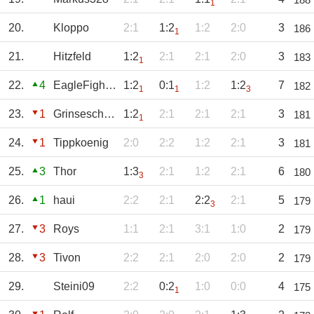
1
20.
Kloppo
2:1
1:2
1:2
2:0
3
186
1
21.
Hitzfeld
1:2
2:1
2:1
2:0
3
183
1
22.
4
EagleFighter09
1:2
0:1
1:2
1:2
7
182
1
1
3
23.
1
Grinseschwein
1:2
2:1
2:1
2:1
3
181
1
24.
1
Tippkoenig
2:0
2:2
1:2
2:1
3
181
25.
3
Thor
1:3
2:1
1:2
2:1
6
180
3
26.
1
haui
2:2
2:1
2:2
2:1
5
179
3
27.
3
Roys
1:1
2:1
3:1
1:0
2
179
28.
3
Tivon
2:2
2:1
2:0
2:0
2
179
29.
Steini09
2:2
0:2
1:0
0:0
4
175
1