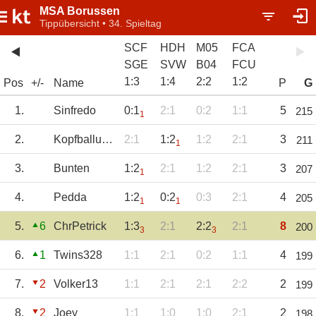
MSA Borussen
Tippübersicht • 34. Spieltag
SCF
HDH
M05
FCA
SGE
SVW
B04
FCU
1
:
3
1
:
4
2
:
2
1
:
2
Pos
+/-
Name
P
G
1.
Sinfredo
0:1
2:1
0:2
1:1
5
215
1
2.
Kopfballungeheu
2:1
1:2
1:2
2:1
3
211
1
3.
Bunten
1:2
2:1
1:2
2:1
3
207
1
4.
Pedda
1:2
0:2
0:3
2:1
4
205
1
1
5.
6
ChrPetrick
1:3
2:1
2:2
2:1
8
200
3
3
6.
1
Twins328
1:1
2:1
0:2
1:1
4
199
7.
2
Volker13
1:1
2:1
2:1
2:2
2
199
8.
2
Joey
1:1
1:0
1:0
2:1
2
198