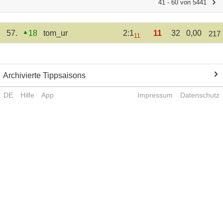
41 - 60 von 5441
57.
18
tom_ur
2:1
11
32
0,00
217
11
Archivierte Tippsaisons
DE
Hilfe
App
Impressum
Datenschutz