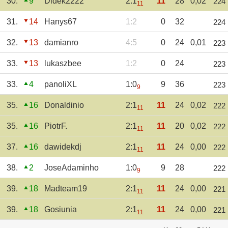
30.
9
Didek2222
2:1
11
28
0,02
224
11
31.
14
Hanys67
1:2
0
32
224
32.
13
damianro
4:5
0
24
0,01
223
33.
13
lukaszbee
1:2
0
24
223
33.
4
panoliXL
1:0
9
36
223
9
35.
16
Donaldinio
2:1
11
24
0,02
222
11
35.
16
PiotrF.
2:1
11
20
0,02
222
11
37.
16
dawidekdj
2:1
11
24
0,00
222
11
38.
2
JoseAdaminho
1:0
9
28
222
9
39.
18
Madteam19
2:1
11
24
0,00
221
11
39.
18
Gosiunia
2:1
11
24
0,00
221
11