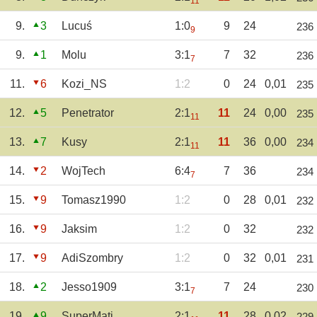
11
9.
3
Lucuś
1:0
9
24
236
9
9.
1
Molu
3:1
7
32
236
7
11.
6
Kozi_NS
1:2
0
24
0,01
235
12.
5
Penetrator
2:1
11
24
0,00
235
11
13.
7
Kusy
2:1
11
36
0,00
234
11
14.
2
WojTech
6:4
7
36
234
7
15.
9
Tomasz1990
1:2
0
28
0,01
232
16.
9
Jaksim
1:2
0
32
232
17.
9
AdiSzombry
1:2
0
32
0,01
231
18.
2
Jesso1909
3:1
7
24
230
7
19.
9
SuperMati
2:1
11
28
0,02
229