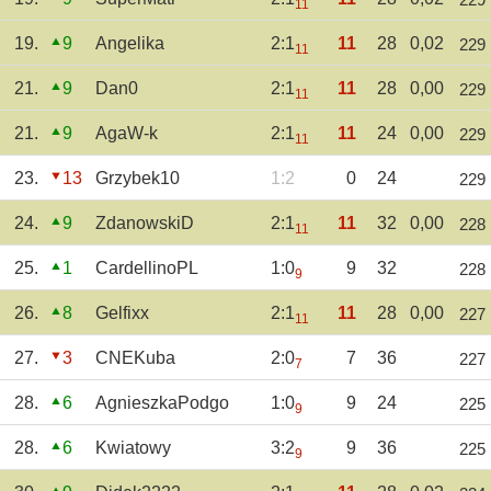
11
19.
9
Angelika
2:1
11
28
0,02
229
11
21.
9
Dan0
2:1
11
28
0,00
229
11
21.
9
AgaW-k
2:1
11
24
0,00
229
11
23.
13
Grzybek10
1:2
0
24
229
24.
9
ZdanowskiD
2:1
11
32
0,00
228
11
25.
1
CardellinoPL
1:0
9
32
228
9
26.
8
Gelfixx
2:1
11
28
0,00
227
11
27.
3
CNEKuba
2:0
7
36
227
7
28.
6
AgnieszkaPodgo
1:0
9
24
225
9
28.
6
Kwiatowy
3:2
9
36
225
9