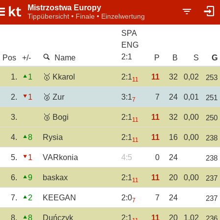
Mistrzostwa Europy
Tippübersicht • Finale • Einzelwertung
SPA
ENG
2
:
1
Pos
+/-
Name
P
B
S
G
1.
1
🥇 Kkarol
2:1
11
32
0,02
253
11
2.
1
🥈 Zur
3:1
7
24
0,01
251
7
3.
🥉 Bogi
2:1
11
32
0,00
250
11
4.
8
Rysia
2:1
11
16
0,00
238
11
5.
1
VARkonia
4:5
0
24
238
6.
9
baskax
2:1
11
20
0,00
237
11
7.
2
KEEGAN
2:0
7
24
237
7
8.
8
Duńczyk
2:1
11
20
1,02
236