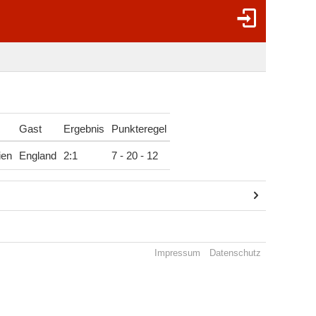
Gast
Ergebnis
Punkteregel
ien
England
2
:
1
7 - 20 - 12
Impressum
Datenschutz