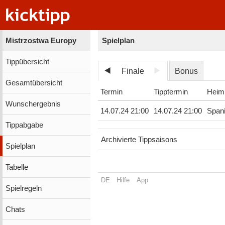
Mistrzostwa Europy
Spielplan
Tippübersicht
Finale
Bonus
Gesamtübersicht
Termin
Tipptermin
Heim
Wunschergebnis
14.07.24 21:00
14.07.24 21:00
Span
Tippabgabe
Archivierte Tippsaisons
Spielplan
Tabelle
DE
Hilfe
App
Spielregeln
Chats