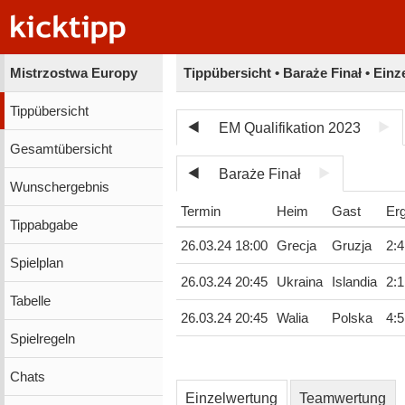
Mistrzostwa Europy
Tippübersicht • Baraże Finał • Ein
Tippübersicht
EM Qualifikation 2023
Gesamtübersicht
Baraże Finał
Wunschergebnis
Termin
Heim
Gast
Er
Tippabgabe
26.03.24 18:00
Grecja
Gruzja
2
:
4
Spielplan
26.03.24 20:45
Ukraina
Islandia
2
:
1
Tabelle
26.03.24 20:45
Walia
Polska
4
:
5
Spielregeln
Chats
Einzelwertung
Teamwertung