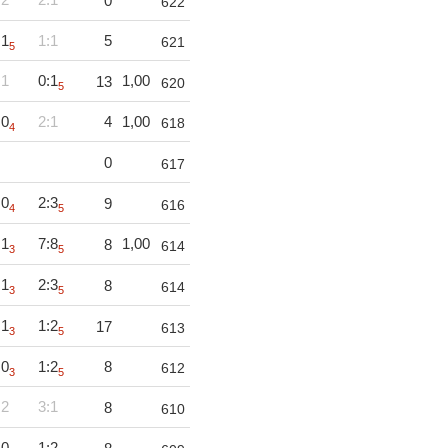
0
622
:1
1:1
5
621
5
:1
0:1
1,00
13
620
5
:0
2:1
4
1,00
618
4
0
617
:0
2:3
9
616
4
5
:1
7:8
1,00
8
614
3
5
:1
2:3
8
614
3
5
:1
1:2
17
613
3
5
:0
1:2
8
612
3
5
:2
3:1
8
610
:0
1:2