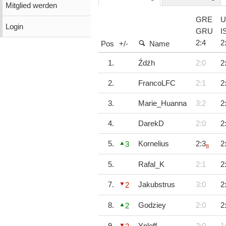
Mitglied werden
GRE
U
Login
GRU
I
2
:
4
2
Pos
+/-
Name
1.
Źdźh
2:0
2
2.
FrancoLFC
2:1
2
3.
Marie_Huanna
3:2
2
4.
DarekD
2:0
2
5.
Kornelius
2:3
2
3
8
5.
Rafal_K
2:1
2
7.
Jakubstrus
3:0
2
2
8.
Godziey
2:0
2
2
9.
Ynloff
2:0
1