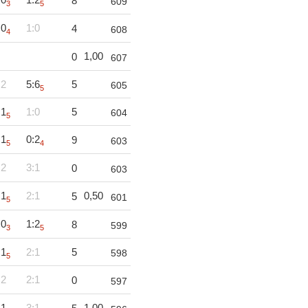
8
609
3
5
:0
1:0
4
608
4
1,00
0
607
:2
5:6
5
605
5
:1
1:0
5
604
5
:1
0:2
9
603
5
4
:2
3:1
0
603
:1
2:1
0,50
5
601
5
:0
1:2
8
599
3
5
:1
2:1
5
598
5
:2
2:1
0
597
:1
3:1
1,00