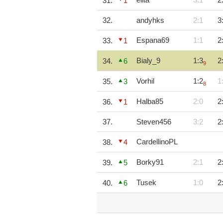
31.
1
32.
andyhks
2:1
3
Espana69
1:1
2
33.
1
Bialy_9
1:3
2
34.
6
9
Vorhil
1:2
1
35.
3
8
Halba85
2:0
2
36.
1
37.
Steven456
3:2
2
CardellinoPL
38.
4
Borky91
2:1
2
39.
5
Tusek
1:0
2
40.
6