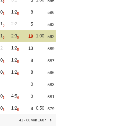
5
596
5
:0
1:2
8
596
3
5
:1
2:2
5
593
5
:1
2:3
1,00
19
592
5
5
:2
1:2
13
589
5
:0
1:2
8
587
3
5
:0
1:2
8
586
3
5
0
583
:0
4:5
9
581
3
6
:0
1:2
0,50
8
579
3
5
41 - 60 von 1687