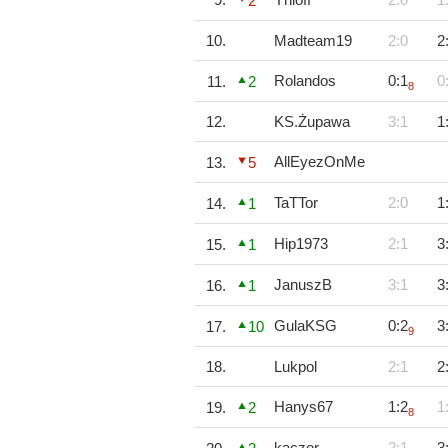
2
10.
Madteam19
2:0
2
Rolandos
0:1
0
11.
2
8
12.
KS.Żupawa
3:1
1
AllEyezOnMe
13.
5
TaTTor
2:0
1
14.
1
Hip1973
2:1
3
15.
1
JanuszB
3:1
3
16.
1
GulaKSG
0:2
3
17.
10
9
18.
Lukpol
2:1
2
Hanys67
1:2
1
19.
2
8
kaczor
2:1
3