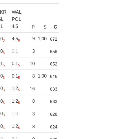
KR
WAL
SL
POL
:
1
4
:
5
P
S
G
:0
4:5
9
1,00
672
3
6
:0
2:1
3
656
3
:1
0:1
10
652
5
5
:0
0:1
8
1,00
646
3
5
:0
1:2
16
633
3
5
:0
1:2
8
633
3
5
:0
1:0
3
628
3
:0
1:2
8
624
3
5
:2
2:1