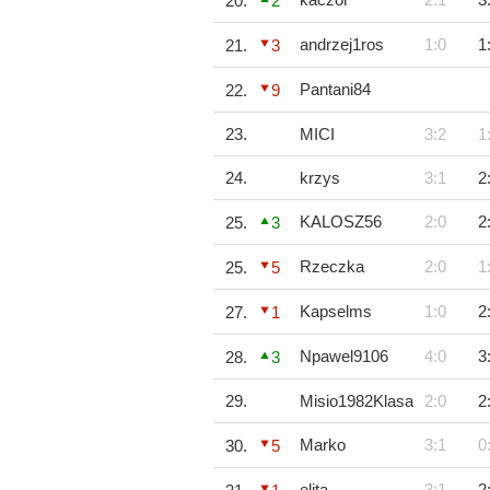
20.
2
andrzej1ros
1:0
1
21.
3
Pantani84
22.
9
23.
MICI
3:2
1
24.
krzys
3:1
2
KALOSZ56
2:0
2
25.
3
Rzeczka
2:0
1
25.
5
Kapselms
1:0
2
27.
1
Npawel9106
4:0
3
28.
3
29.
Misio1982Klasa
2:0
2
Marko
3:1
0
30.
5
elita
3:1
2