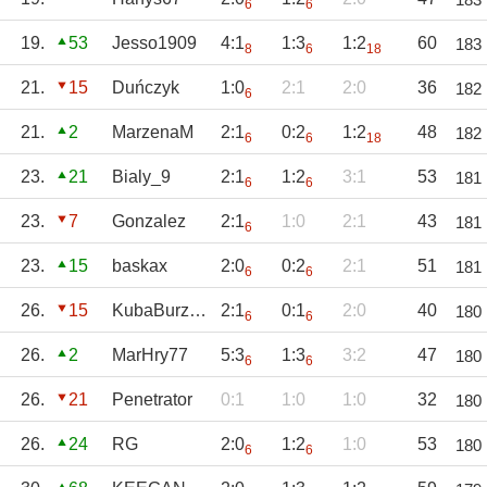
6
6
19.
53
Jesso1909
4:1
1:3
1:2
60
183
8
6
18
21.
15
Duńczyk
1:0
2:1
2:0
36
182
6
21.
2
MarzenaM
2:1
0:2
1:2
48
182
6
6
18
23.
21
Bialy_9
2:1
1:2
3:1
53
181
6
6
23.
7
Gonzalez
2:1
1:0
2:1
43
181
6
23.
15
baskax
2:0
0:2
2:1
51
181
6
6
26.
15
KubaBurzyński
2:1
0:1
2:0
40
180
6
6
26.
2
MarHry77
5:3
1:3
3:2
47
180
6
6
26.
21
Penetrator
0:1
1:0
1:0
32
180
26.
24
RG
2:0
1:2
1:0
53
180
6
6