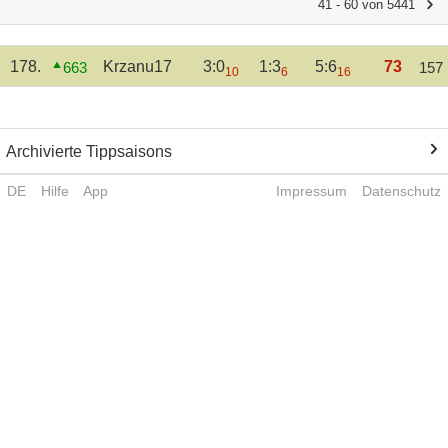
41 - 60 von 5441
178.
Krzanu17
3:0
1:3
5:6
73
663
157
10
6
16
Archivierte Tippsaisons
DE
Hilfe
App
Impressum
Datenschutz