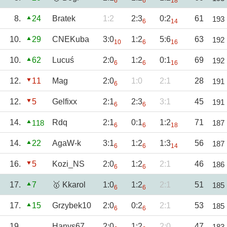
6
6
18
8.
24
Bratek
1:2
2:3
0:2
61
193
6
14
10.
29
CNEKuba
3:0
1:2
5:6
63
192
10
6
16
10.
62
Lucuś
2:0
1:2
0:1
69
192
6
6
16
12.
11
Mag
2:0
1:0
2:1
28
191
6
12.
5
Gelfixx
2:1
2:3
3:1
45
191
6
6
14.
Rdq
2:1
0:1
1:2
71
118
187
6
6
18
14.
22
AgaW-k
3:1
1:2
1:3
56
187
6
6
14
16.
5
Kozi_NS
2:0
1:2
2:1
46
186
6
6
17.
7
🥇 Kkarol
1:0
1:2
2:1
51
185
6
6
17.
15
Grzybek10
2:0
0:2
2:1
53
185
6
6
19.
Hanys67
2:0
1:2
2:0
47
183