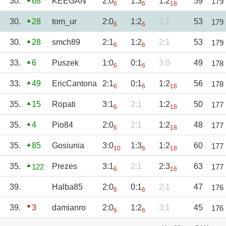
30.
68
KEEGAN
2:0
1:3
1:2
59
179
6
6
18
30.
28
tom_ur
2:0
1:2
2:1
53
179
6
6
30.
28
smch89
2:1
1:2
2:1
53
179
6
6
33.
6
Puszek
1:0
0:1
3:0
49
178
6
6
33.
49
EricCantona
2:1
0:1
1:2
56
178
6
6
18
35.
15
Ropati
3:1
2:1
1:2
50
177
6
18
35.
4
Pio84
2:0
2:1
1:2
48
177
6
18
35.
85
Gosiunia
3:0
1:3
1:2
60
177
10
6
18
35.
Prezes
3:1
2:1
2:3
63
122
177
6
16
39.
Halba85
2:0
0:1
2:1
47
176
6
6
39.
3
damianro
2:0
1:2
3:1
45
176
6
6