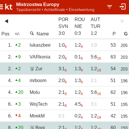
Mistrzostwa Europy
Tippübersicht • Achtelfinale • Einzelwertung
POR
ROU
AUT
SVN
NIE
TUR
3
:
0
0
:
3
1
:
2
Pos
+/-
Name
P
G
1.
2
lukaszbee
1:0
1:2
1:0
53
205
6
6
2.
9
VARkonia
2:0
0:1
5:6
63
203
6
6
16
2.
2
🥈 Zur
3:1
1:3
1:2
54
203
6
6
18
4.
4
mrboom
2:0
1:3
2:1
51
196
6
6
4.
20
Molu
2:1
1:2
5:6
62
196
6
6
16
6.
3
WojTech
2:1
4:5
3:1
51
195
6
6
6.
4
MirekM
0:1
0:2
1:2
42
195
6
18
8.
20
🥉 Bogi
2:1
1:2
1:2
60
193