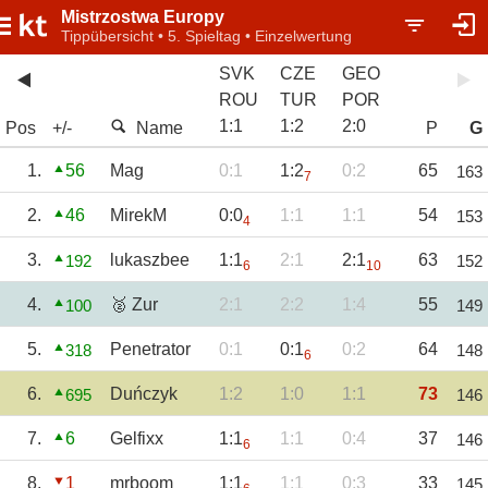
Mistrzostwa Europy
Tippübersicht • 5. Spieltag • Einzelwertung
SVK
CZE
GEO
ROU
TUR
POR
1
:
1
1
:
2
2
:
0
Pos
+/-
Name
P
G
1.
56
Mag
0:1
1:2
0:2
65
163
7
2.
46
MirekM
0:0
1:1
1:1
54
153
4
3.
lukaszbee
1:1
2:1
2:1
63
192
152
6
10
4.
🥈 Zur
2:1
2:2
1:4
55
100
149
5.
Penetrator
0:1
0:1
0:2
64
318
148
6
6.
Duńczyk
1:2
1:0
1:1
73
695
146
7.
6
Gelfixx
1:1
1:1
0:4
37
146
6
8.
1
mrboom
1:1
1:1
0:3
33
145