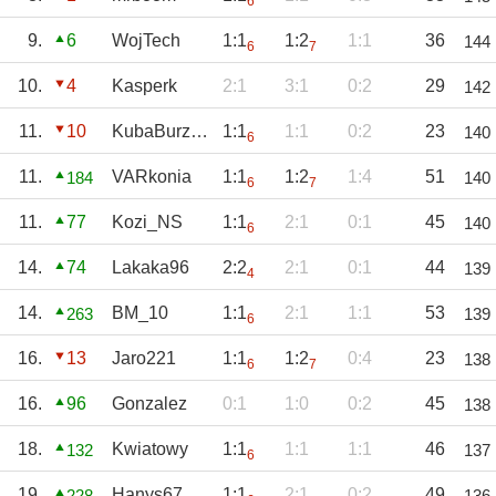
6
9.
6
WojTech
1:1
1:2
1:1
36
144
6
7
10.
4
Kasperk
2:1
3:1
0:2
29
142
11.
10
KubaBurzyński
1:1
1:1
0:2
23
140
6
11.
VARkonia
1:1
1:2
1:4
51
184
140
6
7
11.
77
Kozi_NS
1:1
2:1
0:1
45
140
6
14.
74
Lakaka96
2:2
2:1
0:1
44
139
4
14.
BM_10
1:1
2:1
1:1
53
263
139
6
16.
13
Jaro221
1:1
1:2
0:4
23
138
6
7
16.
96
Gonzalez
0:1
1:0
0:2
45
138
18.
Kwiatowy
1:1
1:1
1:1
46
132
137
6
19.
Hanys67
1:1
2:1
0:2
49
228
136