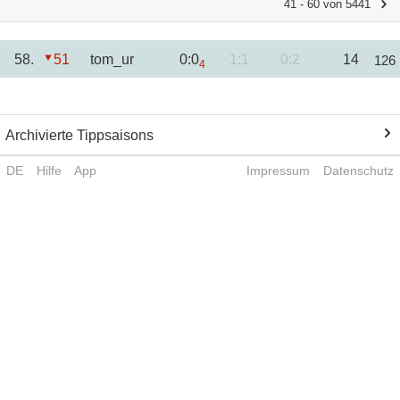
41 - 60 von 5441
58.
51
tom_ur
0:0
1:1
0:2
14
126
4
Archivierte Tippsaisons
DE
Hilfe
App
Impressum
Datenschutz