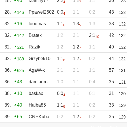
28.
40
MarHry77
2:2
1:2
1:1
36
133
4
7
28.
Ppawel2602
0:0
1:1
0:2
43
146
133
4
32.
16
tooomas
1:1
1:3
1:3
33
132
6
5
32.
Bratek
1:2
3:1
2:1
42
142
132
10
32.
Razik
1:2
1:2
1:1
49
321
132
7
32.
Grzybek10
1:1
1:2
0:2
44
189
132
6
7
36.
AgaW-k
2:1
2:1
1:1
57
625
131
36.
43
damianro
1:0
1:1
0:4
35
131
38.
10
baskax
0:0
1:1
0:1
31
130
4
39.
40
Halba85
1:1
1:1
0:2
33
129
6
39.
65
CNEKuba
0:2
1:2
0:2
35
129
7