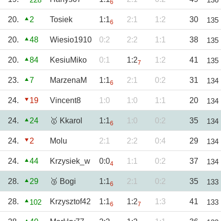
6
20.
2
Tosiek
1:1
2:1
1:2
30
135
6
20.
48
Wiesio1910
0:2
2:2
1:1
38
135
20.
84
KesiuMiko
0:1
1:2
1:2
41
135
7
23.
7
MarzenaM
1:1
2:1
0:2
31
134
6
24.
19
Vincent8
1:0
1:0
1:1
20
134
24.
24
🥇 Kkarol
1:1
1:0
0:2
35
134
6
24.
2
Molu
2:1
2:2
0:4
29
134
24.
44
Krzysiek_w
0:0
1:1
0:2
37
134
4
28.
29
🥉 Bogi
1:1
2:1
0:2
35
133
6
28.
Krzysztof42
1:1
1:2
1:3
41
102
133
6
7