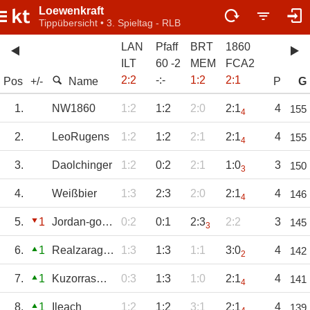
Loewenkraft
Tippübersicht • 3. Spieltag - RLB
LAN
Pfaff
BRT
1860
ILT
60 -2
MEM
FCA2
2
:
2
-
:
-
1
:
2
2
:
1
Pos
+/-
Name
P
G
1.
NW1860
1:2
1:2
2:0
2:1
4
155
4
2.
LeoRugens
1:2
1:2
2:1
2:1
4
155
4
3.
Daolchinger
1:2
0:2
2:1
1:0
3
150
3
4.
Weißbier
1:3
2:3
2:0
2:1
4
146
4
5.
1
Jordan-goated
0:2
0:1
2:3
2:2
3
145
3
6.
1
Realzaragoza
1:3
1:3
1:1
3:0
4
142
2
7.
1
KuzorrasErben
0:3
1:3
1:0
2:1
4
141
4
8.
1
Ileach
1:2
1:2
3:1
2:1
4
139