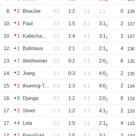
4
8.
2
BlueJoe
0:2
1:2
2:1
1:1
0
139
10.
1
Paul
2:1
1:5
2:1
3:1
2
137
2
10.
1
Kallechamp71
1:2
1:4
3:1
3:1
2
137
2
12.
1
Ballmaus
1:2
2:1
2:1
2:1
4
136
4
13.
7
Weilheimer
0:1
0:2
2:1
2:0
6
135
2
14.
2
Joerg
2:1
0:3
3:1
4:0
2
135
2
15.
2
thuering-Tobi
0:3
1:3
4:1
4:0
2
134
2
16.
9
Django
0:2
1:2
3:1
2:0
6
133
2
17.
2
Silver
1:3
1:2
3:2
4:1
2
133
2
17.
4
Lola
2:1
1:5
2:1
2:1
4
133
4
17.
2
PapaSchlumpf
1:4
1:5
3:1
3:1
2
133