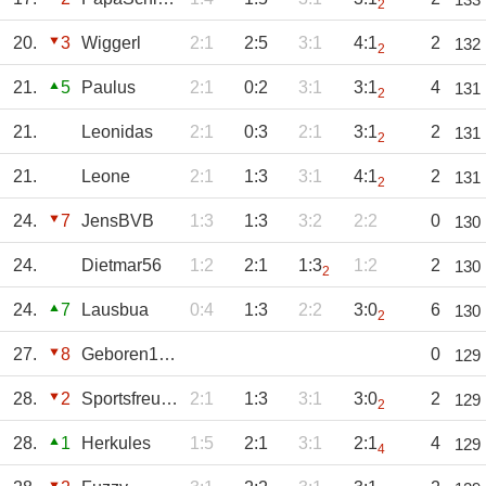
2
20.
3
Wiggerl
2:1
2:5
3:1
4:1
2
132
2
21.
5
Paulus
2:1
0:2
3:1
3:1
4
131
2
21.
Leonidas
2:1
0:3
2:1
3:1
2
131
2
21.
Leone
2:1
1:3
3:1
4:1
2
131
2
24.
7
JensBVB
1:3
1:3
3:2
2:2
0
130
24.
Dietmar56
1:2
2:1
1:3
1:2
2
130
2
24.
7
Lausbua
0:4
1:3
2:2
3:0
6
130
2
27.
8
Geboren1966
0
129
28.
2
Sportsfreund
2:1
1:3
3:1
3:0
2
129
2
28.
1
Herkules
1:5
2:1
3:1
2:1
4
129
4