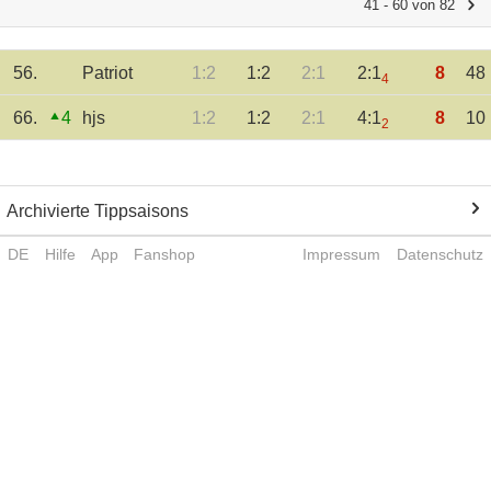
41 - 60 von 82
56.
Patriot
1:2
1:2
2:1
2:1
8
48
4
66.
4
hjs
1:2
1:2
2:1
4:1
8
10
2
Archivierte Tippsaisons
DE
Hilfe
App
Fanshop
Impressum
Datenschutz