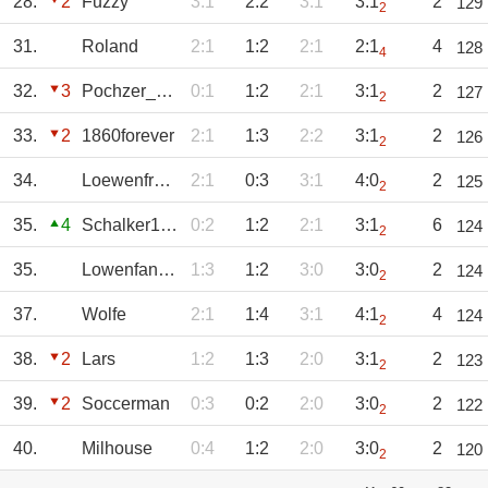
28.
2
Fuzzy
3:1
2:2
3:1
3:1
2
129
2
31.
Roland
2:1
1:2
2:1
2:1
4
128
4
32.
3
Pochzer_Jung
0:1
1:2
2:1
3:1
2
127
2
33.
2
1860forever
2:1
1:3
2:2
3:1
2
126
2
34.
Loewenfreund
2:1
0:3
3:1
4:0
2
125
2
35.
4
Schalker1971
0:2
1:2
2:1
3:1
6
124
2
35.
Lowenfan_1234
1:3
1:2
3:0
3:0
2
124
2
37.
Wolfe
2:1
1:4
3:1
4:1
4
124
2
38.
2
Lars
1:2
1:3
2:0
3:1
2
123
2
39.
2
Soccerman
0:3
0:2
2:0
3:0
2
122
2
40.
Milhouse
0:4
1:2
2:0
3:0
2
120
2