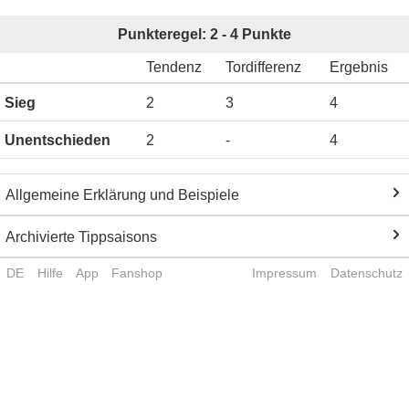
Punkteregel: 2 - 4 Punkte
Tendenz
Tordifferenz
Ergebnis
Sieg
2
3
4
Unentschieden
2
-
4
Allgemeine Erklärung und Beispiele
Archivierte Tippsaisons
DE
Hilfe
App
Fanshop
Impressum
Datenschutz