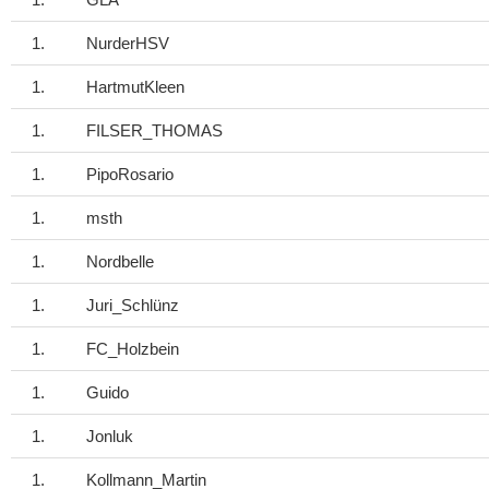
1.
GLA
1.
NurderHSV
1.
HartmutKleen
1.
FILSER_THOMAS
1.
PipoRosario
1.
msth
1.
Nordbelle
1.
Juri_Schlünz
1.
FC_Holzbein
1.
Guido
1.
Jonluk
1.
Kollmann_Martin