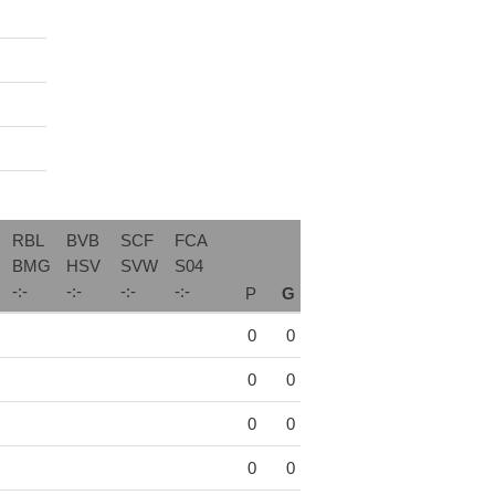
RBL
BVB
SCF
FCA
BMG
HSV
SVW
S04
-
:
-
-
:
-
-
:
-
-
:
-
P
G
0
0
0
0
0
0
0
0