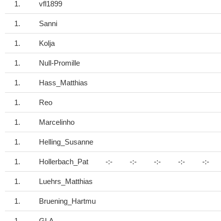
1.
vfl1899
1.
Sanni
1.
Kolja
1.
Null-Promille
1.
Hass_Matthias
1.
Reo
1.
Marcelinho
1.
Helling_Susanne
1.
Hollerbach_Pat
-:-
-:-
-:-
-:-
-:-
1.
Luehrs_Matthias
1.
Bruening_Hartmu