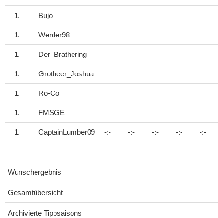
1.
Bujo
1.
Werder98
1.
Der_Brathering
1.
Grotheer_Joshua
1.
Ro-Co
1.
FMSGE
1.
CaptainLumber09
-:-
-:-
-:-
-:-
-:-
Wunschergebnis
Gesamtübersicht
Archivierte Tippsaisons