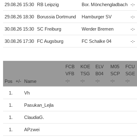
29.08.26 15:30
RB Leipzig
Bor. Mönchengladbach
-
:
-
29.08.26 18:30
Borussia Dortmund
Hamburger SV
-
:
-
30.08.26 15:30
SC Freiburg
Werder Bremen
-
:
-
30.08.26 17:30
FC Augsburg
FC Schalke 04
-
:
-
FCB
KOE
ELV
M05
FCU
VFB
TSG
B04
SCP
SGE
-
:
-
-
:
-
-
:
-
-
:
-
-
:
-
Pos
+/-
Name
1.
Vh
1.
Pasukan_Lejla
1.
ClaudiaG.
1.
APzwei