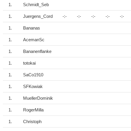
1.
Schmidt_Seb
1.
Juergens_Cord
-:-
-:-
-:-
-:-
-:-
1.
Bananas
1.
AcemanSc
1.
Bananenflanke
1.
totokai
1.
SaCo1910
1.
SFKowiak
1.
MuellerDominik
1.
RogerMilla
1.
Christoph