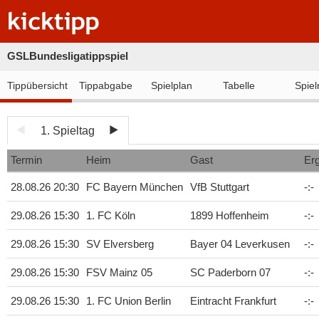
GSLBundesligatippspiel
Tippübersicht
Tippabgabe
Spielplan
Tabelle
Spiel
1. Spieltag
Termin
Heim
Gast
Er
28.08.26 20:30
FC Bayern München
VfB Stuttgart
-
:
-
29.08.26 15:30
1. FC Köln
1899 Hoffenheim
-
:
-
29.08.26 15:30
SV Elversberg
Bayer 04 Leverkusen
-
:
-
29.08.26 15:30
FSV Mainz 05
SC Paderborn 07
-
:
-
29.08.26 15:30
1. FC Union Berlin
Eintracht Frankfurt
-
:
-