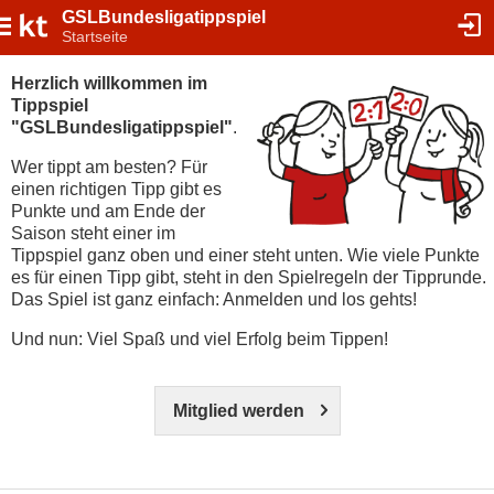
GSLBundesligatippspiel
Startseite
Herzlich willkommen im
Tippspiel
"GSLBundesligatippspiel"
.
Wer tippt am besten? Für
einen richtigen Tipp gibt es
Punkte und am Ende der
Saison steht einer im
Tippspiel ganz oben und einer steht unten. Wie viele Punkte
es für einen Tipp gibt, steht in den Spielregeln der Tipprunde.
Das Spiel ist ganz einfach: Anmelden und los gehts!
Und nun: Viel Spaß und viel Erfolg beim Tippen!
Mitglied werden