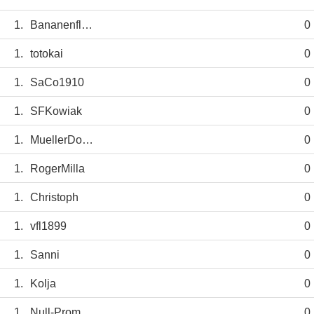
1.
Bananenflanke
0
1.
totokai
0
1.
SaCo1910
0
1.
SFKowiak
0
1.
MuellerDominik
0
1.
RogerMilla
0
1.
Christoph
0
1.
vfl1899
0
1.
Sanni
0
1.
Kolja
0
1.
Null-Promille
0