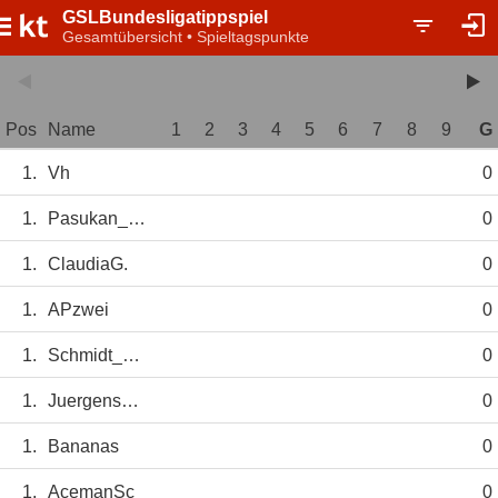
GSLBundesligatippspiel
Gesamtübersicht • Spieltagspunkte
Pos
Name
1
2
3
4
5
6
7
8
9
G
1.
Vh
0
1.
Pasukan_Lejla
0
1.
ClaudiaG.
0
1.
APzwei
0
1.
Schmidt_Seb
0
1.
Juergens_Cord
0
1.
Bananas
0
1.
AcemanSc
0