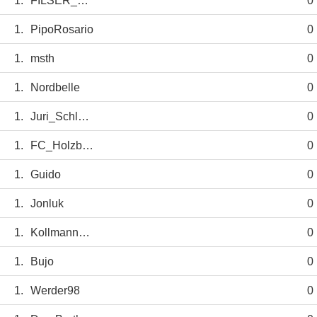
1.
FILSER_THOMAS
0
1.
PipoRosario
0
1.
msth
0
1.
Nordbelle
0
1.
Juri_Schlünz
0
1.
FC_Holzbein
0
1.
Guido
0
1.
Jonluk
0
1.
Kollmann_Martin
0
1.
Bujo
0
1.
Werder98
0