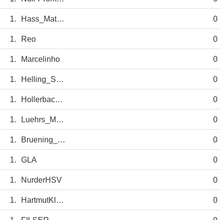
1.
Hass_Matthias
0
1.
Reo
0
1.
Marcelinho
0
1.
Helling_Susanne
0
1.
Hollerbach_Pat
0
1.
Luehrs_Matthias
0
1.
Bruening_Hartmu
0
1.
GLA
0
1.
NurderHSV
0
1.
HartmutKleen
0