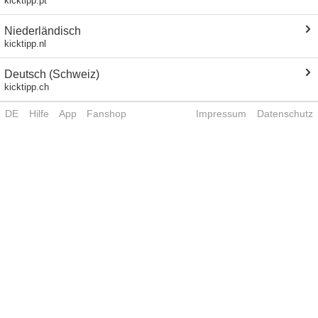
kicktipp.pt
Niederländisch
kicktipp.nl
Deutsch (Schweiz)
kicktipp.ch
DE
Hilfe
App
Fanshop
Impressum
Datenschutz