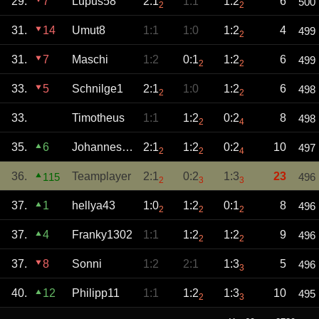
29.
7
Lupus58
2:1
1:1
1:2
6
500
2
2
31.
14
Umut8
1:1
1:0
1:2
4
499
2
31.
7
Maschi
1:2
0:1
1:2
6
499
2
2
33.
5
Schnilge1
2:1
1:0
1:2
6
498
2
2
33.
Timotheus
1:1
1:2
0:2
8
498
2
4
35.
6
Johannes294
2:1
1:2
0:2
10
497
2
2
4
36.
Teamplayer
2:1
0:2
1:3
23
115
496
2
3
3
37.
1
hellya43
1:0
1:2
0:1
8
496
2
2
2
37.
4
Franky1302
1:1
1:2
1:2
9
496
2
2
37.
8
Sonni
1:2
2:1
1:3
5
496
3
40.
12
Philipp11
1:1
1:2
1:3
10
495
2
3