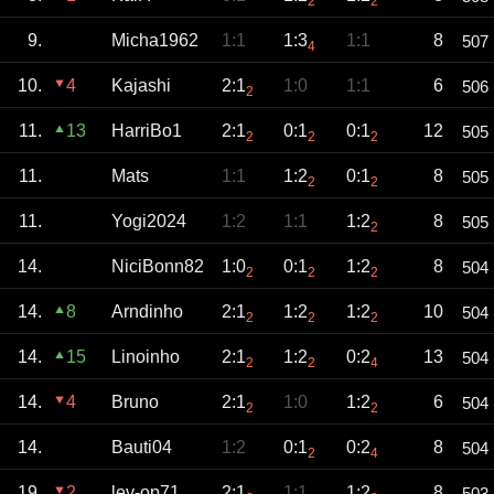
2
2
9.
Micha1962
1:1
1:3
1:1
8
507
4
10.
4
Kajashi
2:1
1:0
1:1
6
506
2
11.
13
HarriBo1
2:1
0:1
0:1
12
505
2
2
2
11.
Mats
1:1
1:2
0:1
8
505
2
2
11.
Yogi2024
1:2
1:1
1:2
8
505
2
14.
NiciBonn82
1:0
0:1
1:2
8
504
2
2
2
14.
8
Arndinho
2:1
1:2
1:2
10
504
2
2
2
14.
15
Linoinho
2:1
1:2
0:2
13
504
2
2
4
14.
4
Bruno
2:1
1:0
1:2
6
504
2
2
14.
Bauti04
1:2
0:1
0:2
8
504
2
4
19.
2
lev-op71
2:1
1:1
1:2
8
503