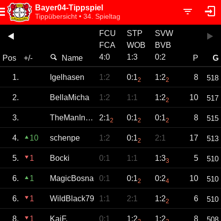
Bayer04-Tippspiel
Tippübersicht • 34. Spieltag
FCU
STP
SVW
FCA
WOB
BVB
4
:
0
1
:
3
0
:
2
Pos
+/-
Name
P
G
1.
Igelhasen
1:2
0:1
1:2
8
518
2
2
2.
BellaMicha
1:2
1:1
1:2
10
517
2
3.
TheManInTheSuit
2:1
0:1
0:1
8
515
2
2
2
4.
10
schenpe
1:2
0:1
2:1
17
513
2
5.
1
Bocki
0:1
1:1
1:3
5
510
3
6.
1
MagicBosna
0:1
0:1
0:2
10
510
2
4
6.
1
WildBlack79
1:1
2:1
1:2
6
510
2
8.
1
KaiF.
0:1
1:2
1:2
8
508