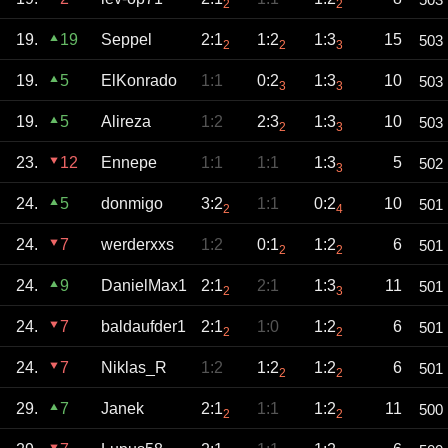
2
2
19.
19
Seppel
2:1
1:2
1:3
15
503
2
2
3
19.
5
ElKonrado
1:1
0:2
1:3
10
503
3
3
19.
5
Alireza
1:2
2:3
1:3
10
503
2
3
23.
12
Ennepe
1:1
1:1
1:3
5
502
3
24.
5
donmigo
3:2
1:1
0:2
10
501
2
4
24.
7
werderxxs
1:2
0:1
1:2
6
501
2
2
24.
9
DanielMax1
2:1
2:1
1:3
11
501
2
3
24.
7
baldaufder1
2:1
1:0
1:2
6
501
2
2
24.
7
Niklas_R
1:2
1:2
1:2
6
501
2
2
29.
7
Janek
2:1
1:1
1:2
11
500
2
2