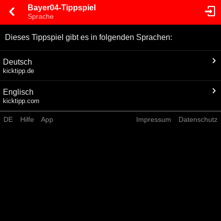
Bayer04-Tippspiel
Sprache
Dieses Tippspiel gibt es in folgenden Sprachen:
Deutsch
kicktipp.de
Englisch
kicktipp.com
DE
Hilfe
App
Impressum
Datenschutz