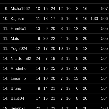
9.
Micha1962
10
15
24
12
10
8
16
507
10.
Kajashi
11
18
17
6
16
6
16
1,33
506
11.
HarriBo1
13
9
20
8
19
12
20
505
11.
Mats
9
20
22
4
16
8
20
505
11.
Yogi2024
12
17
20
10
12
8
12
505
14.
NiciBonn82
24
7
18
8
13
8
20
504
14.
Arndinho
14
15
25
6
12
10
20
504
14.
Linoinho
14
10
20
7
16
13
20
504
14.
Bruno
9
14
21
7
19
6
20
504
14.
Bauti04
17
15
21
7
10
8
20
504
19.
lev-op71
22
8
22
8
13
8
20
503