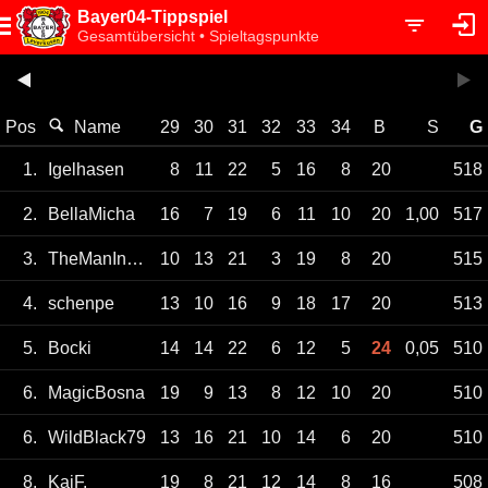
Bayer04-Tippspiel
Gesamtübersicht • Spieltagspunkte
Pos
Name
29
30
31
32
33
34
B
S
G
1.
Igelhasen
8
11
22
5
16
8
20
518
2.
BellaMicha
16
7
19
6
11
10
20
1,00
517
3.
TheManInTheSuit
10
13
21
3
19
8
20
515
4.
schenpe
13
10
16
9
18
17
20
513
5.
Bocki
14
14
22
6
12
5
24
0,05
510
6.
MagicBosna
19
9
13
8
12
10
20
510
6.
WildBlack79
13
16
21
10
14
6
20
510
8.
KaiF.
19
8
21
12
14
8
16
508