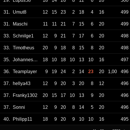
29.
Lupus58
18
14
26
8
12
6
20
500
31.
Umut8
12
15
23
2
18
4
16
499
31.
Maschi
11
11
21
7
15
6
20
499
33.
Schnilge1
12
9
21
7
17
6
20
498
33.
Timotheus
20
9
18
8
15
8
20
498
35.
Johannes294
18
10
18
10
13
10
16
497
36.
Teamplayer
9
19
24
2
14
23
20
1,00
496
37.
hellya43
12
9
20
3
20
8
12
496
37.
Franky1302
20
15
17
10
13
9
20
496
37.
Sonni
12
9
20
8
14
5
20
496
40.
Philipp11
18
9
20
9
10
10
16
495