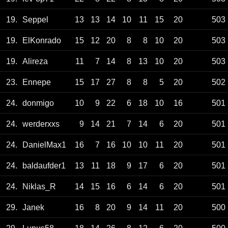
19.
Seppel
13
13
14
10
11
15
20
503
19.
ElKonrado
15
12
20
8
8
10
20
503
19.
Alireza
11
7
14
8
13
10
20
503
23.
Ennepe
15
17
27
8
8
5
20
502
24.
donmigo
10
9
22
6
18
10
16
501
24.
werderxxs
9
14
21
7
14
6
20
501
24.
DanielMax1
16
7
16
10
10
11
20
501
24.
baldaufder1
13
11
18
9
17
6
20
501
24.
Niklas_R
14
15
16
6
14
6
20
501
29.
Janek
16
8
20
9
14
11
20
500