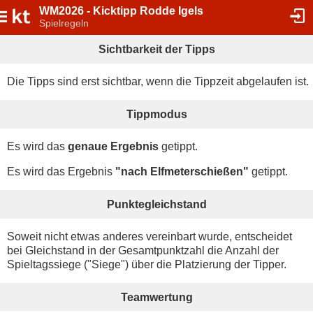
WM2026 - Kicktipp Rodde Igels
Spielregeln
Sichtbarkeit der Tipps
Die Tipps sind erst sichtbar, wenn die Tippzeit abgelaufen ist.
Tippmodus
Es wird das
genaue Ergebnis
getippt.
Es wird das Ergebnis
"nach Elfmeterschießen"
getippt.
Punktegleichstand
Soweit nicht etwas anderes vereinbart wurde, entscheidet
bei Gleichstand in der Gesamtpunktzahl die Anzahl der
Spieltagssiege ("Siege") über die Platzierung der Tipper.
Teamwertung