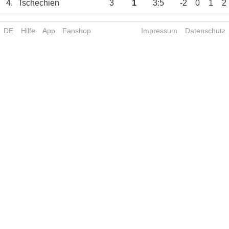
4.
Tschechien
3
1
3:5
-2
0
1
2
DE
Hilfe
App
Fanshop
Impressum
Datenschutz