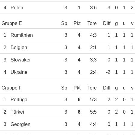
4.
Polen
3
1
3:6
-3
0
1
2
Gruppe E
Sp
Pkt
Tore
Diff
g
u
v
1.
Rumänien
3
4
4:3
1
1
1
1
2.
Belgien
3
4
2:1
1
1
1
1
3.
Slowakei
3
4
3:3
0
1
1
1
4.
Ukraine
3
4
2:4
-2
1
1
1
Gruppe F
Sp
Pkt
Tore
Diff
g
u
v
1.
Portugal
3
6
5:3
2
2
0
1
2.
Türkei
3
6
5:5
0
2
0
1
3.
Georgien
3
4
4:4
0
1
1
1