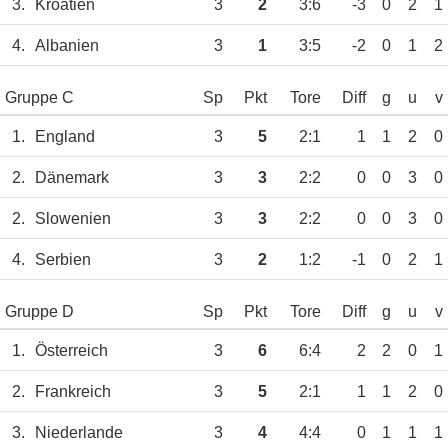
3.
Kroatien
3
2
3:6
-3
0
2
1
4.
Albanien
3
1
3:5
-2
0
1
2
Gruppe C
Sp
Pkt
Tore
Diff
g
u
v
1.
England
3
5
2:1
1
1
2
0
2.
Dänemark
3
3
2:2
0
0
3
0
2.
Slowenien
3
3
2:2
0
0
3
0
4.
Serbien
3
2
1:2
-1
0
2
1
Gruppe D
Sp
Pkt
Tore
Diff
g
u
v
1.
Österreich
3
6
6:4
2
2
0
1
2.
Frankreich
3
5
2:1
1
1
2
0
3.
Niederlande
3
4
4:4
0
1
1
1