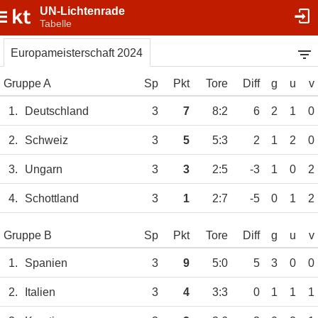
UN-Lichtenrade
Tabelle
Europameisterschaft 2024
Gruppe A
Sp
Pkt
Tore
Diff
g
u
v
1.
Deutschland
3
7
8:2
6
2
1
0
2.
Schweiz
3
5
5:3
2
1
2
0
3.
Ungarn
3
3
2:5
-3
1
0
2
4.
Schottland
3
1
2:7
-5
0
1
2
Gruppe B
Sp
Pkt
Tore
Diff
g
u
v
1.
Spanien
3
9
5:0
5
3
0
0
2.
Italien
3
4
3:3
0
1
1
1