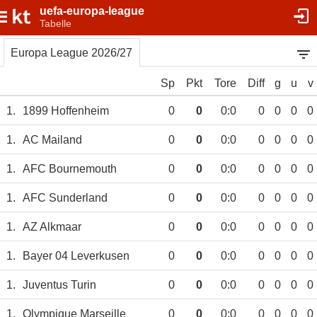
uefa-europa-league
Tabelle
Europa League 2026/27
Sp
Pkt
Tore
Diff
g
u
v
1.
1899 Hoffenheim
0
0
0:0
0
0
0
0
1.
AC Mailand
0
0
0:0
0
0
0
0
1.
AFC Bournemouth
0
0
0:0
0
0
0
0
1.
AFC Sunderland
0
0
0:0
0
0
0
0
1.
AZ Alkmaar
0
0
0:0
0
0
0
0
1.
Bayer 04 Leverkusen
0
0
0:0
0
0
0
0
1.
Juventus Turin
0
0
0:0
0
0
0
0
1.
Olympique Marseille
0
0
0:0
0
0
0
0