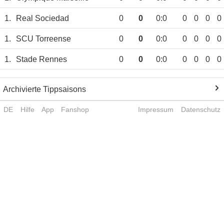
1.
Real Sociedad
0
0
0:0
0
0
0
0
1.
SCU Torreense
0
0
0:0
0
0
0
0
1.
Stade Rennes
0
0
0:0
0
0
0
0
Archivierte Tippsaisons
DE
Hilfe
App
Fanshop
Impressum
Datenschutz