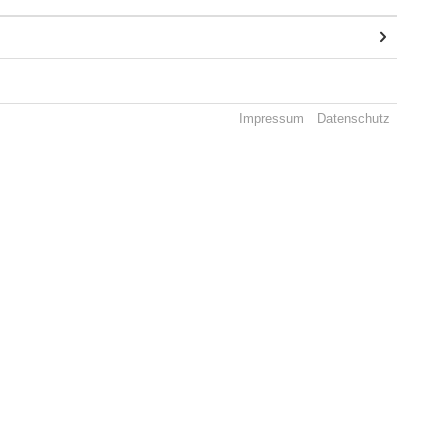
Impressum
Datenschutz