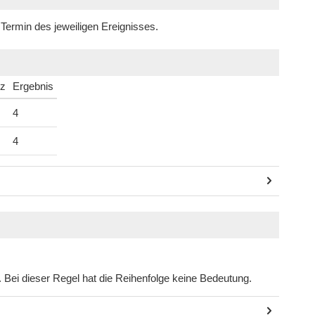
 Termin des jeweiligen Ereignisses.
nz
Ergebnis
4
4
p. Bei dieser Regel hat die Reihenfolge keine Bedeutung.