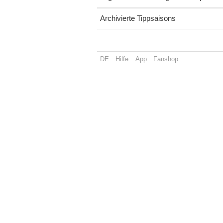
Archivierte Tippsaisons
DE
Hilfe
App
Fanshop