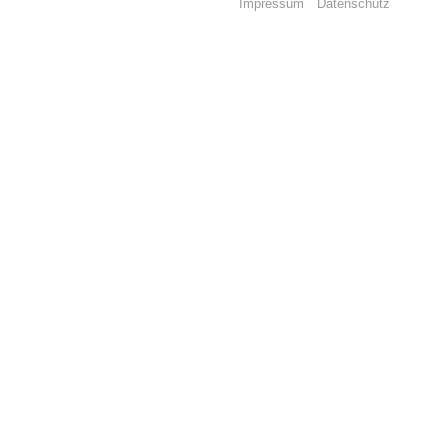
Impressum
Datenschutz