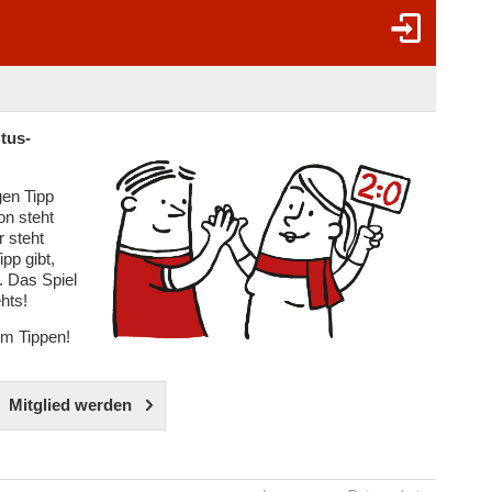
tus-
gen Tipp
on steht
r steht
ipp gibt,
. Das Spiel
hts!
im Tippen!
Mitglied werden