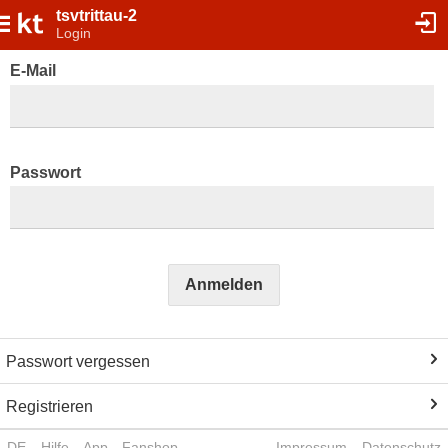
tsvtrittau-2
Login
E-Mail
Passwort
Anmelden
Passwort vergessen
Registrieren
DE
Hilfe
App
Fanshop
Impressum
Datenschutz