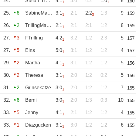
24.
Stefan_Heimes
4:1
3:0
4:2
1:0
8
160
1
1
25.
6
SabineMarek
3:1
2:1
2:2
1:3
9
159
1
3
26.
2
TrillingManfred
2:1
2:1
2:1
1:2
8
159
1
27.
3
FTrilling
4:2
3:2
1:2
2:3
5
157
1
27.
5
Eins
5:0
3:1
1:2
1:2
4
157
1
29.
2
Martha
4:1
3:1
1:2
1:2
5
156
1
30.
2
Theresa
3:1
2:0
1:2
0:2
5
156
1
31.
2
Grinsekatze
3:0
2:0
1:2
1:2
7
155
1
32.
6
Berni
3:0
2:0
1:3
0:3
10
155
1
33.
5
Jenny
4:1
2:1
1:2
1:2
4
155
1
33.
1
Diazgucken
3:1
3:0
1:2
1:2
6
155
1