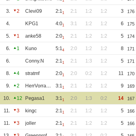
1
3.
2
Clevi09
2:1
2:1
1:2
1:2
3
176
1
4.
KPG1
4:0
3:1
1:2
1:2
6
175
1
5.
1
anke58
2:0
2:1
1:2
1:2
5
174
1
6.
1
Kuno
5:1
2:0
1:2
1:2
8
171
4
6.
Conny.N
2:1
2:1
1:3
1:2
5
171
1
8.
4
stratmf
2:0
2:0
0:2
1:2
11
170
1
9.
2
HerrVorragend
3:1
2:1
1:2
1:2
9
169
1
10.
12
Pegasa1
3:1
2:0
1:3
0:2
14
167
1
11.
3
kingc
2:1
2:1
1:2
1:2
5
166
1
11.
3
joller
2:1
2:1
1:2
1:2
5
166
1
13.
3
Greenprofi2017
2:1
2:1
1:2
0:2
5
165