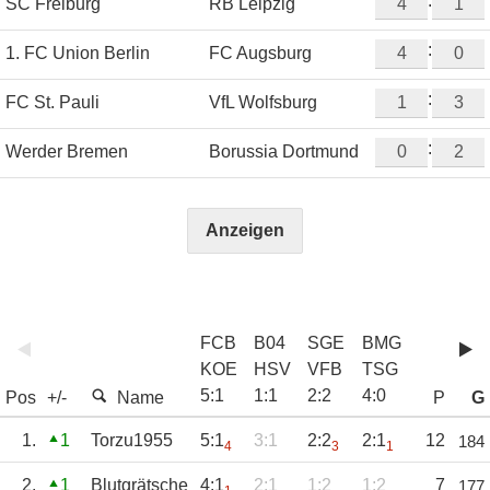
:
SC Freiburg
RB Leipzig
:
1. FC Union Berlin
FC Augsburg
:
FC St. Pauli
VfL Wolfsburg
:
Werder Bremen
Borussia Dortmund
Anzeigen
FCB
B04
SGE
BMG
KOE
HSV
VFB
TSG
5
:
1
1
:
1
2
:
2
4
:
0
Pos
+/-
Name
P
G
1.
1
Torzu1955
5:1
3:1
2:2
2:1
12
184
4
3
1
2.
1
Blutgrätsche
4:1
2:1
1:2
1:2
7
177