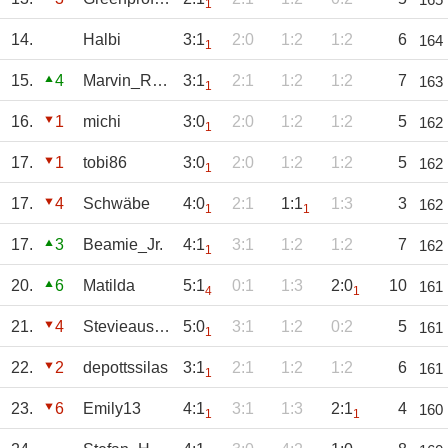
1
14.
Halbi
3:1
2:0
1:2
1:2
6
164
1
15.
4
Marvin_Rameil
3:1
2:1
1:2
1:2
7
163
1
16.
1
michi
3:0
2:0
1:2
1:2
5
162
1
17.
1
tobi86
3:0
2:0
1:2
1:2
5
162
1
17.
4
Schwäbe
4:0
2:1
1:1
1:3
3
162
1
1
17.
3
Beamie_Jr.
4:1
3:1
1:2
1:2
7
162
1
20.
6
Matilda
5:1
0:1
1:3
2:0
10
161
4
1
21.
4
StevieausKöln
5:0
3:1
1:2
0:2
5
161
1
22.
2
depottssilas
3:1
2:1
1:2
1:2
6
161
1
23.
6
Emily13
4:1
3:1
1:3
2:1
4
160
1
1