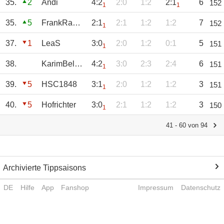
35.
2
Andi
4:2
2:0
1:2
2:1
6
152
1
1
35.
5
FrankRameilsen.
2:1
2:1
1:2
1:2
7
152
1
37.
1
LeaS
3:0
2:0
1:2
0:1
5
151
1
38.
KarimBelaRethy
4:2
3:0
2:3
2:4
6
151
1
39.
5
HSC1848
3:1
2:0
1:2
1:2
3
151
1
40.
5
Hofrichter
3:0
2:1
1:2
1:2
3
150
1
41 - 60 von 94
Archivierte Tippsaisons
DE
Hilfe
App
Fanshop
Impressum
Datenschutz