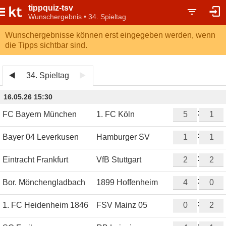
tippquiz-tsv
Wunschergebnis • 34. Spieltag
Wunschergebnisse können erst eingegeben werden, wenn
die Tipps sichtbar sind.
34. Spieltag
16.05.26 15:30
:
FC Bayern München
1. FC Köln
:
Bayer 04 Leverkusen
Hamburger SV
:
Eintracht Frankfurt
VfB Stuttgart
:
Bor. Mönchengladbach
1899 Hoffenheim
:
1. FC Heidenheim 1846
FSV Mainz 05