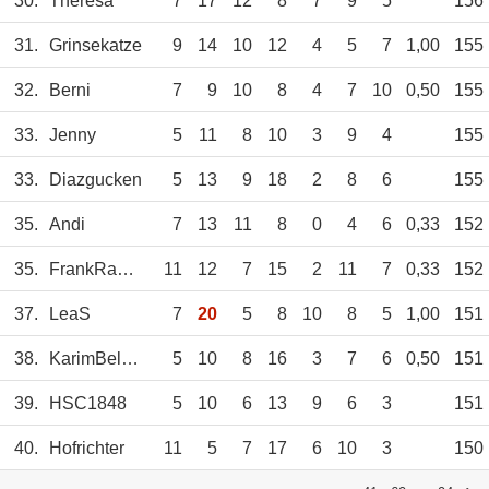
30.
Theresa
7
17
12
8
7
9
5
156
31.
Grinsekatze
9
14
10
12
4
5
7
1,00
155
32.
Berni
7
9
10
8
4
7
10
0,50
155
33.
Jenny
5
11
8
10
3
9
4
155
33.
Diazgucken
5
13
9
18
2
8
6
155
35.
Andi
7
13
11
8
0
4
6
0,33
152
35.
FrankRameilsen.
11
12
7
15
2
11
7
0,33
152
37.
LeaS
7
20
5
8
10
8
5
1,00
151
38.
KarimBelaRethy
5
10
8
16
3
7
6
0,50
151
39.
HSC1848
5
10
6
13
9
6
3
151
40.
Hofrichter
11
5
7
17
6
10
3
150