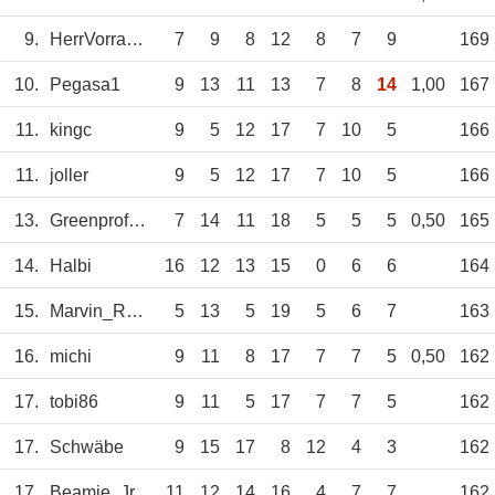
9.
HerrVorragend
7
9
8
12
8
7
9
169
10.
Pegasa1
9
13
11
13
7
8
14
1,00
167
11.
kingc
9
5
12
17
7
10
5
166
11.
joller
9
5
12
17
7
10
5
166
13.
Greenprofi2017
7
14
11
18
5
5
5
0,50
165
14.
Halbi
16
12
13
15
0
6
6
164
15.
Marvin_Rameil
5
13
5
19
5
6
7
163
16.
michi
9
11
8
17
7
7
5
0,50
162
17.
tobi86
9
11
5
17
7
7
5
162
17.
Schwäbe
9
15
17
8
12
4
3
162
17.
Beamie_Jr.
11
12
14
16
4
7
7
162