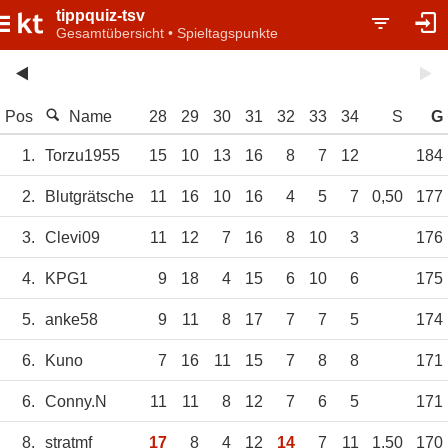
tippquiz-tsv
Gesamtübersicht • Spieltagspunkte
Pos
Name
28
29
30
31
32
33
34
S
G
1.
Torzu1955
15
10
13
16
8
7
12
184
2.
Blutgrätsche
11
16
10
16
4
5
7
0,50
177
3.
Clevi09
11
12
7
16
8
10
3
176
4.
KPG1
9
18
4
15
6
10
6
175
5.
anke58
9
11
8
17
7
7
5
174
6.
Kuno
7
16
11
15
7
8
8
171
6.
Conny.N
11
11
8
12
7
6
5
171
8.
stratmf
17
8
4
12
14
7
11
1,50
170