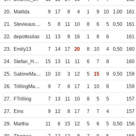
20.
Matilda
9
17
8
4
1
9
10
1,00
161
21.
StevieausKöln
5
8
11
10
8
6
5
0,50
161
22.
depottssilas
11
13
8
16
1
8
6
161
23.
Emily13
7
14
17
20
8
10
4
0,50
160
24.
Stefan_Heimes
15
13
11
11
6
7
8
160
25.
SabineMarek
10
10
3
12
5
15
9
0,50
159
26.
TrillingManfred
9
7
6
17
1
10
8
159
27.
FTrilling
7
13
11
10
8
5
5
157
27.
Eins
9
12
8
17
7
7
4
157
29.
Martha
11
6
15
12
5
6
5
0,50
156