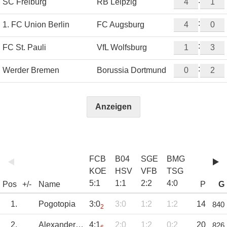
:
SC Freiburg
RB Leipzig
:
1. FC Union Berlin
FC Augsburg
:
FC St. Pauli
VfL Wolfsburg
:
Werder Bremen
Borussia Dortmund
Anzeigen
FCB
B04
SGE
BMG
KOE
HSV
VFB
TSG
5
:
1
1
:
1
2
:
2
4
:
0
Pos
+/-
Name
P
G
1.
Pogotopia
3:0
3:0
1:2
1:2
14
840
2
2.
Alexander_B
4:1
2:0
1:2
0:2
20
826