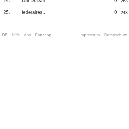
24.
DanDoDan
0
263
25.
federalreserve
0
243
DE
Hilfe
App
Fanshop
Impressum
Datenschutz