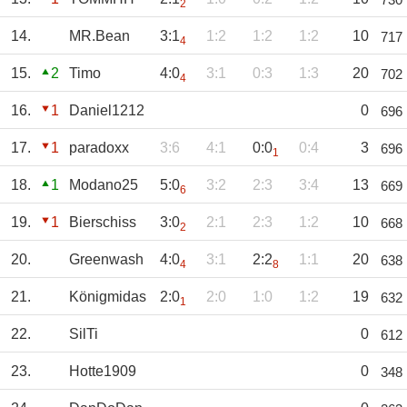
2
14.
MR.Bean
3:1
1:2
1:2
1:2
10
717
4
15.
2
Timo
4:0
3:1
0:3
1:3
20
702
4
16.
1
Daniel1212
0
696
17.
1
paradoxx
3:6
4:1
0:0
0:4
3
696
1
18.
1
Modano25
5:0
3:2
2:3
3:4
13
669
6
19.
1
Bierschiss
3:0
2:1
2:3
1:2
10
668
2
20.
Greenwash
4:0
3:1
2:2
1:1
20
638
4
8
21.
Königmidas
2:0
2:0
1:0
1:2
19
632
1
22.
SilTi
0
612
23.
Hotte1909
0
348