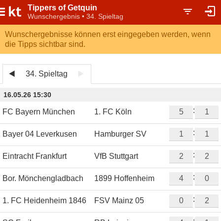
Tippers of Getquin
Wunschergebnis • 34. Spieltag
Wunschergebnisse können erst eingegeben werden, wenn
die Tipps sichtbar sind.
34. Spieltag
16.05.26 15:30
:
FC Bayern München
1. FC Köln
:
Bayer 04 Leverkusen
Hamburger SV
:
Eintracht Frankfurt
VfB Stuttgart
:
Bor. Mönchengladbach
1899 Hoffenheim
:
1. FC Heidenheim 1846
FSV Mainz 05