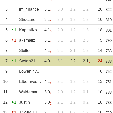
6
3.
jm_finance
3:1
3:0
1:2
1:2
20
822
4
4.
Structure
3:1
2:0
1:2
1:2
10
810
4
5.
1
KapitalKoala
4:1
2:0
1:2
1:3
18
801
6
6.
1
aksmallz
3:1
3:1
2:1
2:3
5
790
4
7.
Stulle
4:1
3:1
2:1
1:2
14
783
6
7.
1
Stefan21
4:0
3:1
2:2
2:1
24
783
4
8
2
9.
Löweninvestor
0
752
10.
ElbeInvestments
4:1
2:1
1:2
1:2
13
751
6
11.
Waldemar
3:0
2:0
1:2
0:1
10
733
2
12.
1
Justin
3:0
2:1
1:2
0:2
18
733
2
13.
1
TOMMHH
2:1
1:0
0:2
1:2
10
730