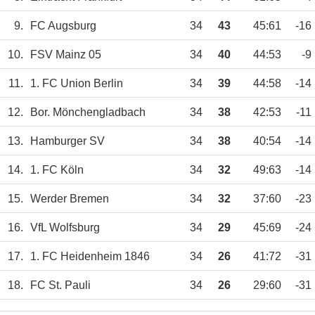
9.
FC Augsburg
34
43
45:61
-16
10.
FSV Mainz 05
34
40
44:53
-9
11.
1. FC Union Berlin
34
39
44:58
-14
12.
Bor. Mönchengladbach
34
38
42:53
-11
13.
Hamburger SV
34
38
40:54
-14
14.
1. FC Köln
34
32
49:63
-14
15.
Werder Bremen
34
32
37:60
-23
16.
VfL Wolfsburg
34
29
45:69
-24
17.
1. FC Heidenheim 1846
34
26
41:72
-31
18.
FC St. Pauli
34
26
29:60
-31