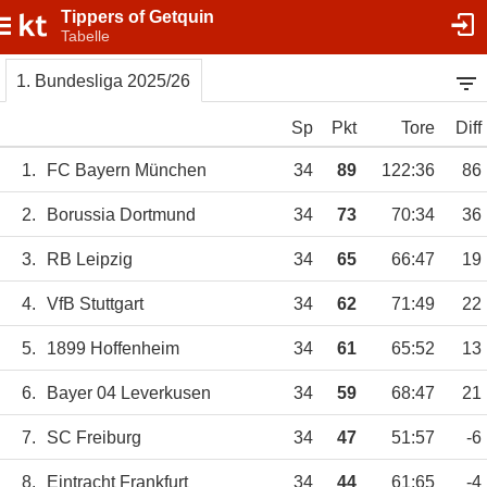
Tippers of Getquin
Tabelle
1. Bundesliga 2025/26
Sp
Pkt
Tore
Diff
1.
FC Bayern München
34
89
122:36
86
2.
Borussia Dortmund
34
73
70:34
36
3.
RB Leipzig
34
65
66:47
19
4.
VfB Stuttgart
34
62
71:49
22
5.
1899 Hoffenheim
34
61
65:52
13
6.
Bayer 04 Leverkusen
34
59
68:47
21
7.
SC Freiburg
34
47
51:57
-6
8.
Eintracht Frankfurt
34
44
61:65
-4