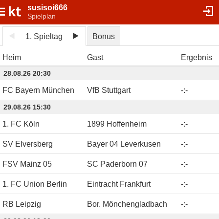
susisoi666
Spielplan
1. Spieltag
Bonus
Heim
Gast
Ergebnis
28.08.26 20:30
FC Bayern München
VfB Stuttgart
-
:
-
29.08.26 15:30
1. FC Köln
1899 Hoffenheim
-
:
-
SV Elversberg
Bayer 04 Leverkusen
-
:
-
FSV Mainz 05
SC Paderborn 07
-
:
-
1. FC Union Berlin
Eintracht Frankfurt
-
:
-
RB Leipzig
Bor. Mönchengladbach
-
:
-