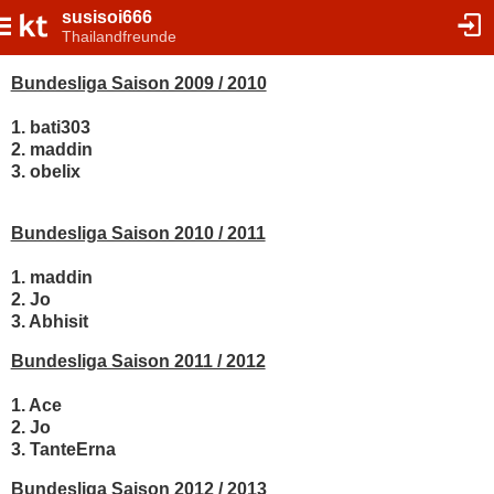
susisoi666
Thailandfreunde
Bundesliga Saison 2009 / 2010
1. bati303
2. maddin
3. obelix
Bundesliga Saison 2010 / 2011
1. maddin
2. Jo
3. Abhisit
Bundesliga Saison 2011 / 2012
1. Ace
2. Jo
3. TanteErna
Bundesliga Saison 2012 / 2013